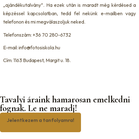
„ajándékutalvány”. Ha ezek után is maradt még kérdésed a
képzéssel kapcsolatban, tedd fel nekünk e-mailben vagy
telefonon és mi megválaszoljuk neked.
Telefonszám:
+36 70 280-6732
E-mail:
info@fotosiskola.hu
Cím:
1163 Budapest, Margit u. 18.
Tavalyi áraink hamarosan emelkedni
fognak. Le ne maradj!
Jelentkezem a tanfolyamra!