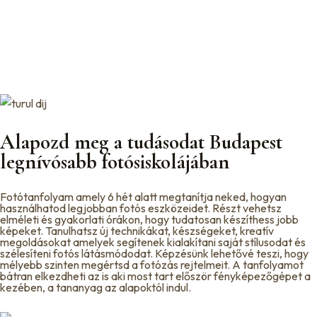
Alapozd meg a tudásodat
Budapest
legnívósabb fotósiskolájában
Fotótanfolyam amely 6 hét alatt megtanítja neked, hogyan
használhatod legjobban fotós eszközeidet. Részt vehetsz
elméleti és gyakorlati órákon, hogy tudatosan készíthess jobb
képeket. Tanulhatsz új technikákat, készségeket, kreatív
megoldásokat amelyek segítenek kialakítani saját stílusodat és
szélesíteni fotós látásmódodat. Képzésünk lehetővé teszi, hogy
mélyebb szinten megértsd a fotózás rejtelmeit. A tanfolyamot
bátran elkezdheti az is aki most tart először fényképezőgépet a
kezében, a tananyag az alapoktól indul.