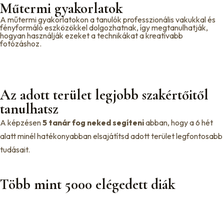
Műtermi gyakorlatok
A műtermi gyakorlatokon a tanulók professzionális vakukkal és
fényformáló eszközökkel dolgozhatnak, így megtanulhatják,
hogyan használják ezeket a technikákat a kreatívabb
fotózáshoz.
Az adott terület
legjobb
szakértőitől
tanulhatsz
A képzésen
5 tanár fog neked segíteni
abban, hogy a 6 hét
alatt minél hatékonyabban elsajátítsd adott terület legfontosabb
tudásait.
Több mint 5000
elégedett diák