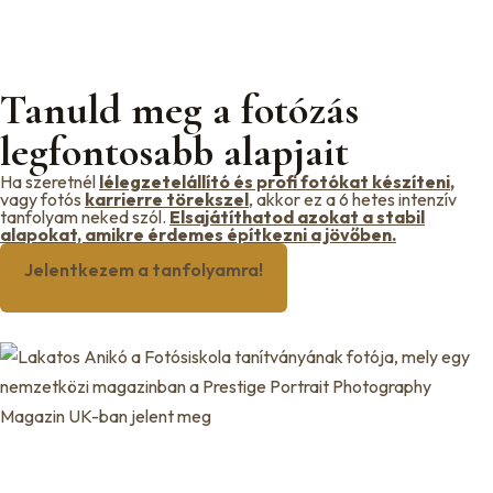
Tanuld meg a fotózás
legfontosabb
alapjait
Ha szeretnél
lélegzetelállító és profi fotókat készíteni
,
vagy fotós
karrierre törekszel
, akkor ez a 6 hetes intenzív
tanfolyam neked szól.
Elsajátíthatod azokat a stabil
alapokat, amikre érdemes építkezni a jövőben.
Jelentkezem a tanfolyamra!