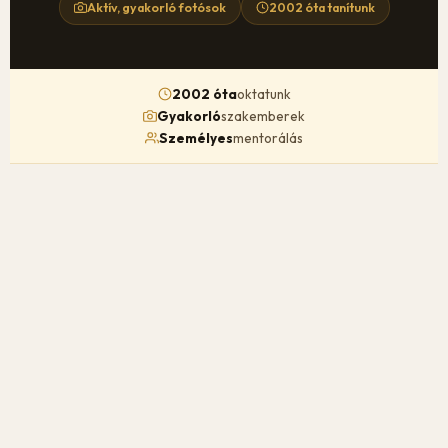
Aktív, gyakorló fotósok
2002 óta tanítunk
2002 óta
oktatunk
Gyakorló
szakemberek
Személyes
mentorálás