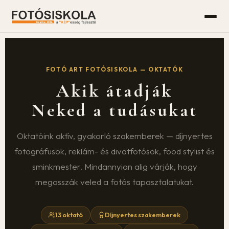
FOTÓ ART FOTÓSISKOLA — OKTATÓK
Akik átadják
Neked a tudásukat
Oktatóink aktív, gyakorló szakemberek — díjnyertes
fotográfusok, reklám- és divatfotósok, food stylist és
sminkmester. Mindannyian alig várják, hogy
megosszák veled a fotós tapasztalatukat.
13 oktató
Díjnyertes szakemberek