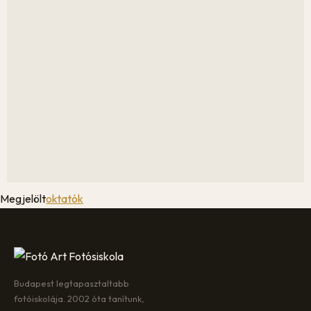
Megjelölt
oktatók
Budapest legtapasztaltabb
fotóiskolája. 2002 óta tanítunk,