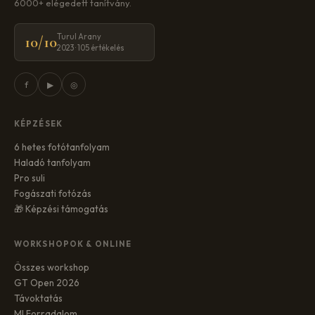
6000+ elégedett tanítvány.
Turul Arany
10/10
2023 · 105 értékelés
f
▶
◎
KÉPZÉSEK
6 hetes fotótanfolyam
Haladó tanfolyam
Pro suli
Fogászati fotózás
🎁 Képzési támogatás
WORKSHOPOK & ONLINE
Összes workshop
GT Open 2026
Távoktatás
MI Forradalom