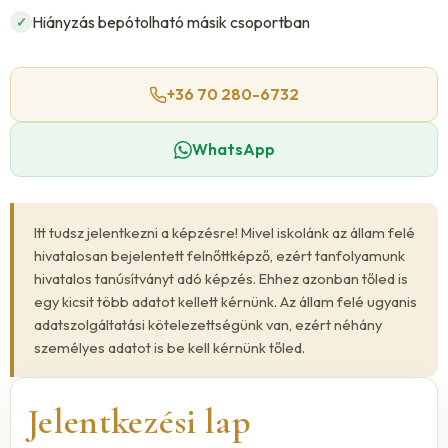
Hiányzás bepótolható másik csoportban
✓
+36 70 280-6732
WhatsApp
Itt tudsz jelentkezni a képzésre! Mivel iskolánk az állam felé
hivatalosan bejelentett felnőttképző, ezért tanfolyamunk
hivatalos tanúsítványt adó képzés. Ehhez azonban tőled is
egy kicsit több adatot kellett kérnünk. Az állam felé ugyanis
adatszolgáltatási kötelezettségünk van, ezért néhány
személyes adatot is be kell kérnünk tőled.
Jelentkezési lap