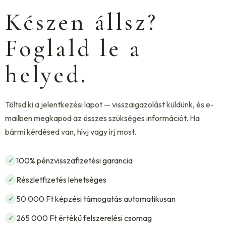
Készen állsz?
Foglald le a
helyed.
Töltsd ki a jelentkezési lapot — visszaigazolást küldünk, és e-
mailben megkapod az összes szükséges információt. Ha
bármi kérdésed van, hívj vagy írj most.
100% pénzvisszafizetési garancia
✓
Részletfizetés lehetséges
✓
50 000 Ft képzési támogatás automatikusan
✓
265 000 Ft értékű felszerelési csomag
✓