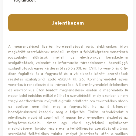
foglaltakat.
*
Jelentkezem
A megrendelésed fizetési kötelezettséggel járó, elektronikus úton
megkötött szerződésnek minősül, melyre a felnőttképzésre vonatkozó
jogszabályi előírások mellett az elektronikus kereskedelmi
szolgáltatások, valamint az információs társadalommal összefüggő
szolgáltatások egyes kérdéseiről szóló 2001. évi CVIII. törvény 5. és 6. §-
ában foglaltak és a fogyasztó és a vállalkozás közötti szerződések
részletes szabályairól szóló 45/2014. (II. 26.) Kormányrendelet egyes
vonatkozó rendelkezései is irányadóak. A Kormányrendelet értelmében
az elektronikus úton leadott megrendelések esetén a megrendelő 14
napon belül indoklás nélkül elállhat a szerződéstől, mely azonban a nem
tárgyi adathordozón nyújtott digitális adattartalom tekintetében abban
az esetben nem illeti meg a fogyasztót, ha az ő kifejezett
hozzájárulásával kezdődik meg a teljesítés. Elállási szándékodat a
jelentkezés napjától számított 14 napon belül e-mailben jelezheted az
info@fotosiskola.hu címen egy rövid egyértelmű nyilatkozat
megküldésével. További részleteket a Felnőttképzési szerződés általános
szerződési feltételeiben találsz, melyet jelentkezés után e-mailben