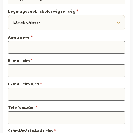
Legmagasabb iskolai végzettség
*
Anyja neve
*
E-mail cím
*
E-mail cím újra
*
Telefonszám
*
Számlázási név és cím
*