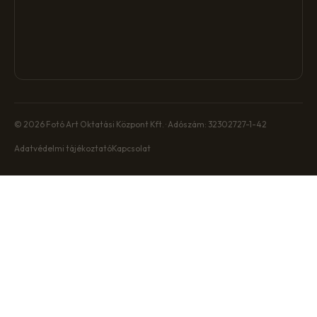
© 2026 Fotó Art Oktatási Központ Kft. · Adószám: 32302727-1-42
Adatvédelmi tájékoztató
Kapcsolat