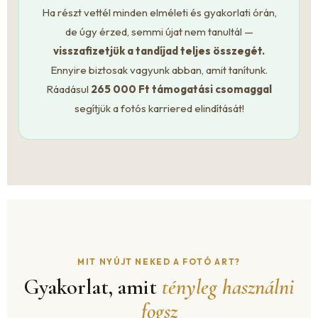
Ha részt vettél minden elméleti és gyakorlati órán,
de úgy érzed, semmi újat nem tanultál —
visszafizetjük a tandíjad teljes összegét.
Ennyire biztosak vagyunk abban, amit tanítunk.
Ráadásul
265 000 Ft támogatási csomaggal
segítjük a fotós karriered elindítását!
MIT NYÚJT NEKED A FOTÓ ART?
Gyakorlat, amit
tényleg használni
fogsz