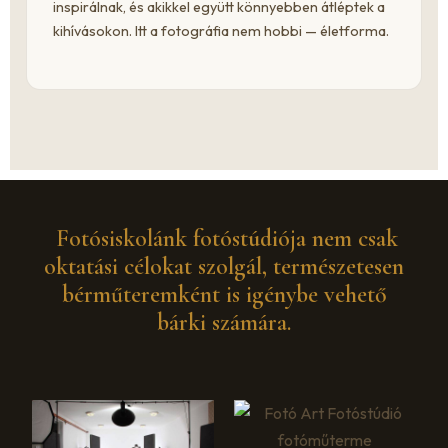
inspirálnak, és akikkel együtt könnyebben átléptek a
kihívásokon. Itt a fotográfia nem hobbi — életforma.
Fotósiskolánk fotóstúdiója nem csak
oktatási célokat szolgál, természetesen
bérműteremként is igénybe vehető
bárki számára.