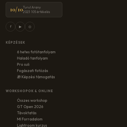
Turul Arany
10/10
2023 · 105 értékelés
f
▶
◎
KÉPZÉSEK
6 hetes fotótanfolyam
Haladó tanfolyam
Pro suli
Fogászati fotózás
🎁 Képzési támogatás
WORKSHOPOK & ONLINE
Összes workshop
GT Open 2026
Távoktatás
MI Forradalom
Lightroom kurzus