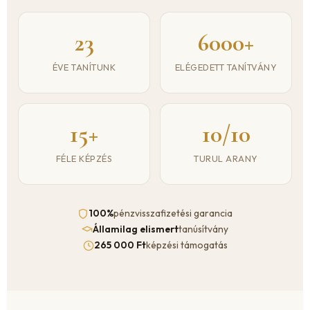
23
6000+
ÉVE TANÍTUNK
ELÉGEDETT TANÍTVÁNY
15+
10/10
FÉLE KÉPZÉS
TURUL ARANY
100%
pénzvisszafizetési garancia
Államilag elismert
tanúsítvány
265 000 Ft
képzési támogatás