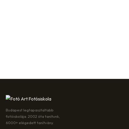
Budapest legtapasztaltabb
fotóiskolája. 2002 óta tanítunk,
6000+ elégedett tanítvány.