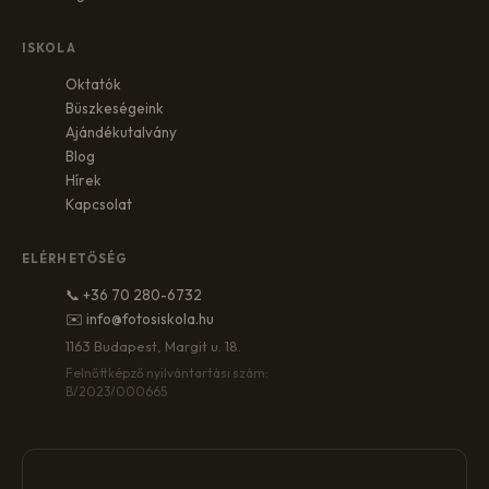
ISKOLA
Oktatók
Büszkeségeink
Ajándékutalvány
Blog
Hírek
Kapcsolat
ELÉRHETŐSÉG
📞 +36 70 280-6732
✉️ info@fotosiskola.hu
1163 Budapest, Margit u. 18.
Felnőttképző nyilvántartási szám:
B/2023/000665