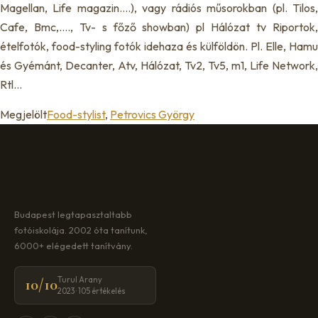
Magellan, Life magazin….), vagy rádiós műsorokban (pl. Tilos,
Cafe, Bmc,…., Tv- s főző showban) pl Hálózat tv Riportok,
ételfotók, food-styling fotók idehaza és külföldön. Pl. Elle, Hamu
és Gyémánt, Decanter, Atv, Hálózat, Tv2, Tv5, m1, Life Network,
Rtl…
Megjelölt
Food-stylist
,
Petrovics György
Budapest legtapasztaltabb
fotóiskolája. 2002 óta tanítunk,
6000+ elégedett tanítvány.
Turul Arany
10/10
2023 · 105 értékelés