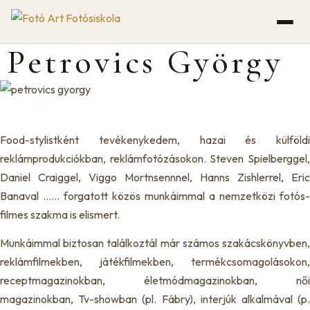
Ugrás
a
tartalomhoz
Petrovics György
Food-stylistként tevékenykedem, hazai és külföldi
reklámprodukciókban, reklámfotózásokon. Steven Spielberggel,
Daniel Craiggel, Viggo Mortnsennnel, Hanns Zishlerrel, Eric
Banaval …… forgatott közös munkáimmal a nemzetközi fotós-
filmes szakma is elismert.
Munkáimmal biztosan találkoztál már számos szakácskönyvben,
reklámfilmekben, játékfilmekben, termékcsomagolásokon,
receptmagazinokban, életmódmagazinokban, női
magazinokban, Tv-showban (pl. Fábry), interjúk alkalmával (p.