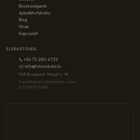
Büszkeségeink
Ajándékutalvány
Blog
Hírek
Kapcsolat
ELÉRHETŐSÉG
📞 +36 70 280-6732
✉️ info@fotosiskola.hu
1163 Budapest, Margit u. 18.
Felnőttképző nyilvántartási szám:
B/2023/000665