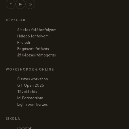
f
▶
◎
KÉPZÉSEK
6 hetes fotótanfolyam
Haladó tanfolyam
Pro suli
Fogászati fotózás
🎁 Képzési támogatás
WORKSHOPOK & ONLINE
Összes workshop
GT Open 2026
Távoktatás
MI Forradalom
Lightroom kurzus
ISKOLA
Oktatók