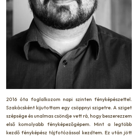
2016 óta foglalkozom napi szinten fényképészettel.
Szakácsként kijutottam egy csöppnyi szigetre. A sziget
szépsége és unalmas csöndje vett rá, hogy beszerezzem
első komolyabb fényképezőgépem. Mint a legtöbb
kezdő fényképész tájfotózással kezdtem. Ez után jött