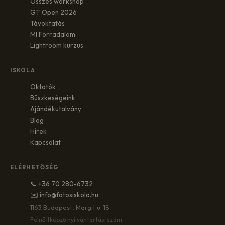
Összes workshop
GT Open 2026
Távoktatás
MI Forradalom
Lightroom kurzus
ISKOLA
Oktatók
Büszkeségeink
Ajándékutalvány
Blog
Hírek
Kapcsolat
ELÉRHETŐSÉG
📞 +36 70 280-6732
✉️ info@fotosiskola.hu
1163 Budapest, Margit u. 18.
Felnőttképző nyilvántartási szám: