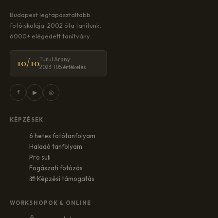
Budapest legtapasztaltabb
fotóiskolája. 2002 óta tanítunk,
6000+ elégedett tanítvány.
Turul Arany
10/10
2023 · 105 értékelés
f
▶
◎
KÉPZÉSEK
6 hetes fotótanfolyam
Haladó tanfolyam
Pro suli
Fogászati fotózás
🎁 Képzési támogatás
WORKSHOPOK & ONLINE