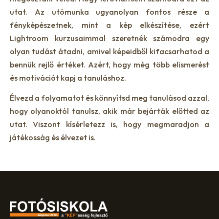
utat. Az utómunka ugyanolyan fontos része a
fényképészetnek, mint a kép elkészítése, ezért
Lightroom kurzusaimmal szeretnék számodra egy
olyan tudást átadni, amivel képeidből kifacsarhatod a
bennük rejlő értéket. Azért, hogy még több elismerést
és motivációt kapj a tanuláshoz.
Élvezd a folyamatot és könnyítsd meg tanulásod azzal,
hogy olyanoktól tanulsz, akik már bejárták előtted az
utat. Viszont kísérletezz is, hogy megmaradjon a
játékosság és élvezet is.