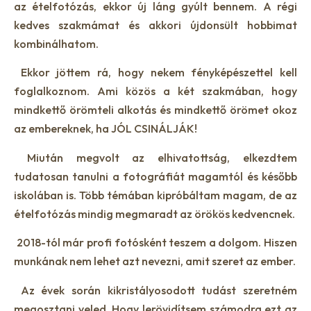
az ételfotózás, ekkor új láng gyúlt bennem. A régi
kedves szakmámat és akkori újdonsült hobbimat
kombinálhatom.
Ekkor jöttem rá, hogy nekem fényképészettel kell
foglalkoznom. Ami közös a két szakmában, hogy
mindkettő örömteli alkotás és mindkettő örömet okoz
az embereknek, ha JÓL CSINÁLJÁK!
Miután megvolt az elhivatottság, elkezdtem
tudatosan tanulni a fotográfiát magamtól és később
iskolában is. Több témában kipróbáltam magam, de az
ételfotózás mindig megmaradt az örökös kedvencnek.
2018-tól már profi fotósként teszem a dolgom. Hiszen
munkának nem lehet azt nevezni, amit szeret az ember.
Az évek során kikristályosodott tudást szeretném
megosztani veled. Hogy lerövidítsem számodra ezt az