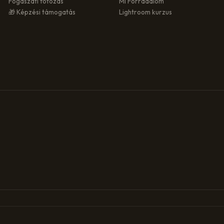
Fogászati fotózás
MI Forradalom
🎁 Képzési támogatás
Lightroom kurzus