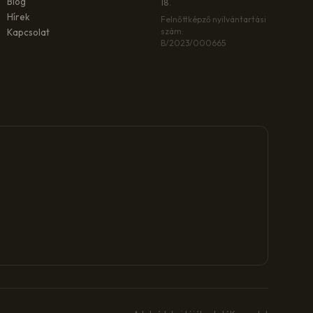
Blog
18.
Hírek
Felnőttképző nyilvántartási
szám:
Kapcsolat
B/2023/000665