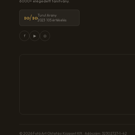
6000+ elégedett tanítvány.
Turul Arany
10/10
2023 · 105 értékelés
f
▶
◎
© 2026 Fotó Art Oktatási Központ Kft. · Adószám: 32302727-1-42