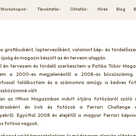
Workshopok
Távoktatás
Oktatók
Hírek
Blog
B
▼
▼
▼
a grafikusként, laptervezőként, valamint kép- és tördelős
, újság és magazin készült az én terveim alapján.
l én tervezem és tördelő szerkesztem a Patika Tükör Magaz
tem a 2000-es megjelenéstől a 2008-as búcsúszámig.
áfussal találkoztam és a számomra amúgy is kedves fo
szközömmé vált.
an az Itthon Magazinban indult útjára fotózásról szóló
ársaként én írok és fotózok a Ferrari Challenge ve
ekről. Egyúttal 2008 év elejétől a magyar Ferrari képvi
os fotósa vagyok.
shopot saját tapasztalataim és módszerem alapján oktatom,