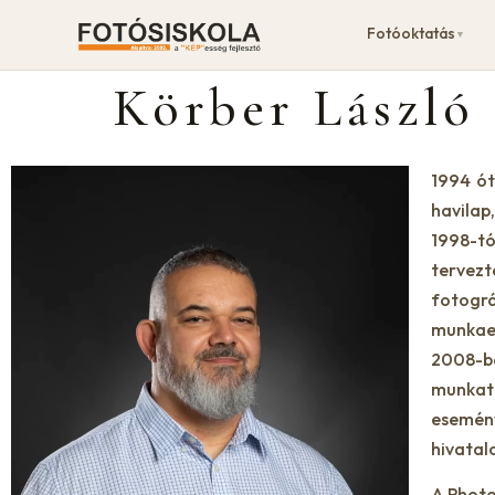
Fotóoktatás
▼
Körber László
1994 ót
havilap
1998-tó
tervez
fotogr
munkae
2008-b
munkat
esemény
hivatal
A Photo