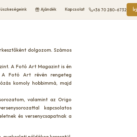
üszkeségeink
Ajándék
Kapcsolat
Ír
+36 70 280-6732
zerkesztőként dolgozom. Számos
int. A Fotó Art Magazint is én
 A Fotó Art révén rengeteg
tózás komoly hobbimmá, majd
 sorozatom, valamint az Origo
rsenysorozattal kapcsolatos
seletnek és versenycsapatnak a
 gyakorlati példákon keresztül.