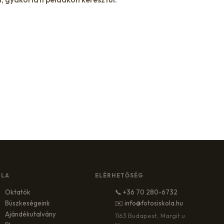
OLA
ELÉRHETŐSÉG
Oktatók
📞 +36 70 280-6732
Büszkeségeink
✉️ info@fotosiskola.hu
Ajándékutalvány
1163 Budapest, Margit u.