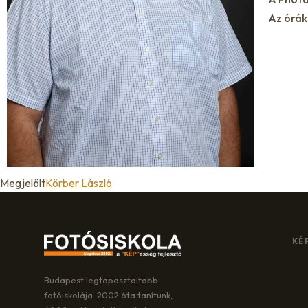
Az órák 
Megjelölt
Körber László
KÉ
Budapest legtapasztaltabb
fotóiskolája. 2002 óta tanítunk,