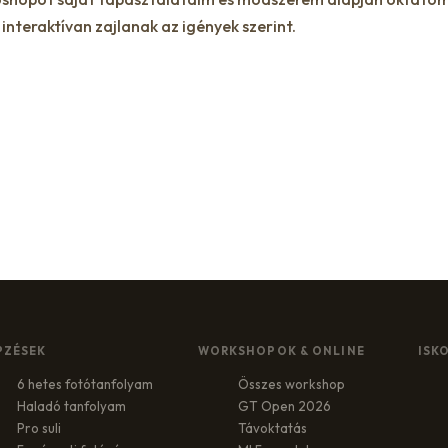
interaktívan zajlanak az igények szerint.
PZÉSEK
WORKSHOPOK & ONLINE
ISK
6 hetes fotótanfolyam
Összes workshop
Haladó tanfolyam
GT Open 2026
Pro suli
Távoktatás