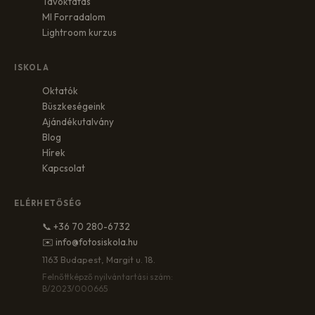
Távoktatás
MI Forradalom
Lightroom kurzus
ISKOLA
Oktatók
Büszkeségeink
Ajándékutalvány
Blog
Hírek
Kapcsolat
ELÉRHETŐSÉG
📞 +36 70 280-6732
✉️ info@fotosiskola.hu
1163 Budapest, Margit u. 18.
Felnőttképző nyilvántartási szám:
B/2023/000665