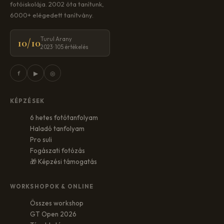
fotóiskolája. 2002 óta tanítunk,
6000+ elégedett tanítvány.
Turul Arany
10/10
2023 · 105 értékelés
f
▶
◎
KÉPZÉSEK
6 hetes fotótanfolyam
Haladó tanfolyam
Pro suli
Fogászati fotózás
🎁 Képzési támogatás
WORKSHOPOK & ONLINE
Összes workshop
GT Open 2026