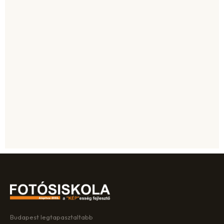
Elolvastam és elfogadom az adatvédelmi
tájékoztatóban foglaltakat.*
IGÉNYLEM A TÁMOGATÁST
Budapest legtapasztaltabb