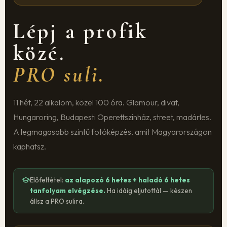
Lépj a profik
közé.
PRO suli.
11 hét, 22 alkalom, közel 100 óra. Glamour, divat,
Hungaroring, Budapesti Operettszínház, street, madárles.
A legmagasabb szintű fotóképzés, amit Magyarországon
kaphatsz.
Előfeltétel:
az alapozó 6 hetes + haladó 6 hetes
tanfolyam elvégzése.
Ha idáig eljutottál — készen
állsz a PRO sulira.