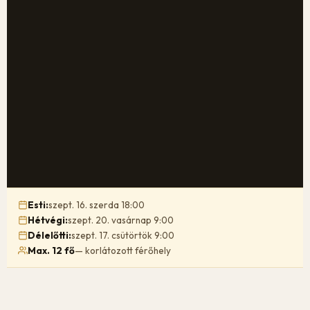
Esti:
szept. 16. szerda 18:00
Hétvégi:
szept. 20. vasárnap 9:00
Délelőtti:
szept. 17. csütörtök 9:00
Max. 12 fő
— korlátozott férőhely