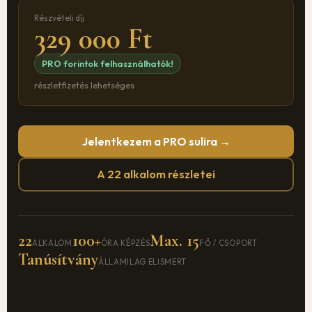
Részvételi díj
329 000 Ft
PRO forintok felhasználhatók!
részletfizetés lehetséges
Jelentkezem a PRO sulira →
A 22 alkalom részletei
22
100+
Max. 15
ALKALOM
ÓRA KÉPZÉS
FŐ / CSOPORT
Tanúsítvány
ÁLLAMILAG ELISMERT