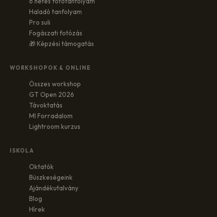
6 hetes fotótanfolyam
Haladó tanfolyam
Pro suli
Fogászati fotózás
🎁 Képzési támogatás
WORKSHOPOK & ONLINE
Összes workshop
GT Open 2026
Távoktatás
MI Forradalom
Lightroom kurzus
ISKOLA
Oktatók
Büszkeségeink
Ajándékutalvány
Blog
Hírek