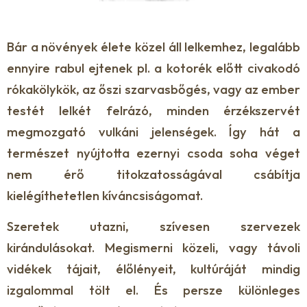
Bár a növények élete közel áll lelkemhez, legalább
ennyire rabul ejtenek pl. a kotorék előtt civakodó
rókakölykök, az őszi szarvasbőgés, vagy az ember
testét lelkét felrázó, minden érzékszervét
megmozgató vulkáni jelenségek. Így hát a
természet nyújtotta ezernyi csoda soha véget
nem érő titokzatosságával csábítja
kielégíthetetlen kíváncsiságomat.
Szeretek utazni, szívesen szervezek
kirándulásokat. Megismerni közeli, vagy távoli
vidékek tájait, élőlényeit, kultúráját mindig
izgalommal tölt el. És persze különleges