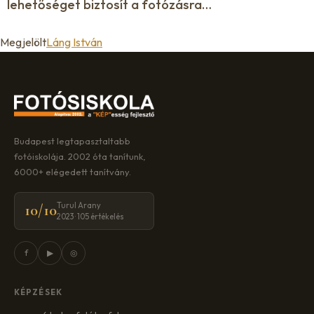
lehetőséget biztosít a fotózásra…
Megjelölt
Láng István
Budapest legtapasztaltabb
fotóiskolája. 2002 óta tanítunk,
6000+ elégedett tanítvány.
Turul Arany
10/10
2023 · 105 értékelés
f
▶
◎
KÉPZÉSEK