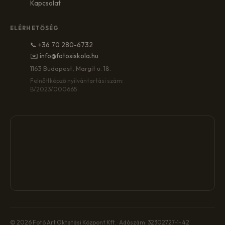
Kapcsolat
ELÉRHETŐSÉG
📞 +36 70 280-6732
✉️ info@fotosiskola.hu
1163 Budapest, Margit u. 18.
Felnőttképző nyilvántartási szám:
B/2023/000665
© 2026 Fotó Art Oktatási Központ Kft. · Adószám: 32302727-1-42