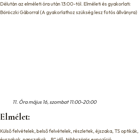
Délután az elméleti óra után 13:00-tól. Elméleti és gyakorlati:
Böröczki Gáborral (A gyakorlathoz szükség lesz fotós állványra)
11. Óra május 16, szombat 11:00-20:00
Elmélet:
Külső felvételek, belső felvételek, részletek, éjszaka, TS optikák,
évszakok, napszakok, „B” idő, többszörös expozíció.