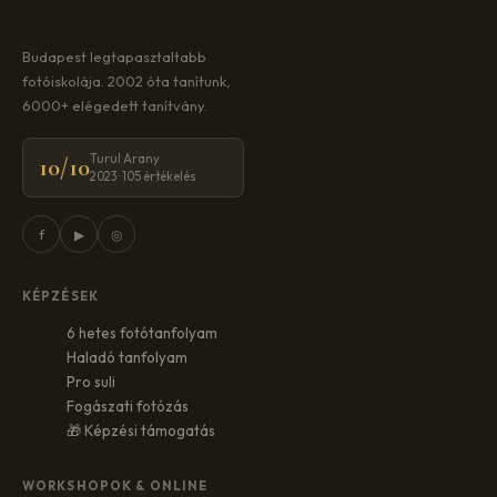
Budapest legtapasztaltabb
fotóiskolája. 2002 óta tanítunk,
6000+ elégedett tanítvány.
Turul Arany
10/10
2023 · 105 értékelés
f
▶
◎
KÉPZÉSEK
6 hetes fotótanfolyam
Haladó tanfolyam
Pro suli
Fogászati fotózás
🎁 Képzési támogatás
WORKSHOPOK & ONLINE