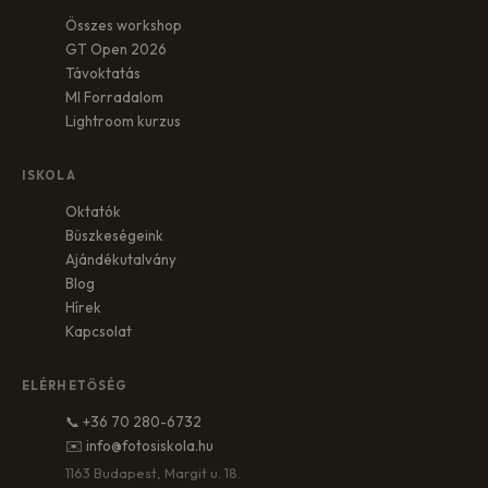
Összes workshop
GT Open 2026
Távoktatás
MI Forradalom
Lightroom kurzus
ISKOLA
Oktatók
Büszkeségeink
Ajándékutalvány
Blog
Hírek
Kapcsolat
ELÉRHETŐSÉG
📞 +36 70 280-6732
✉️ info@fotosiskola.hu
1163 Budapest, Margit u. 18.