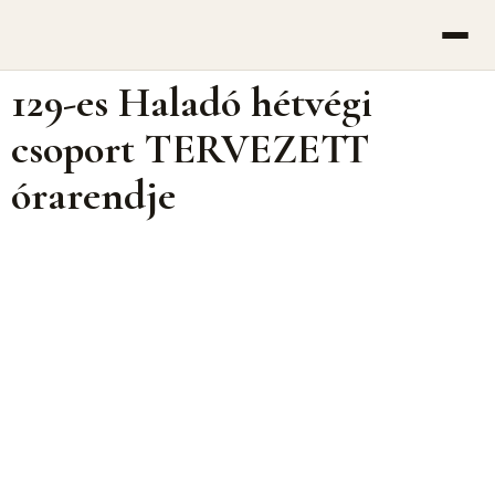
Ugrás
a
tartalomhoz
129-es Haladó hétvégi
csoport TERVEZETT
órarendje