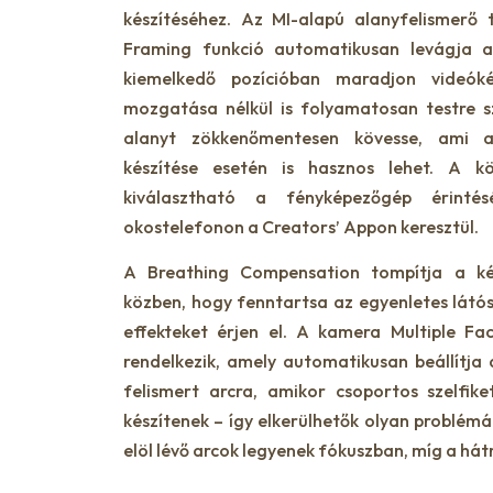
készítéséhez. Az MI-alapú alanyfelismerő
Framing funkció automatikusan levágja a
kiemelkedő pozícióban maradjon videók
mozgatása nélkül is folyamatosan testre s
alanyt zökkenőmentesen kövesse, ami a
készítése esetén is hasznos lehet. A k
kiválasztható a fényképezőgép érinté
okostelefonon a Creators’ Appon keresztül.
A Breathing Compensation tompítja a ké
közben, hogy fenntartsa az egyenletes látó
effekteket érjen el. A kamera Multiple Fac
rendelkezik, amely automatikusan beállítja
felismert arcra, amikor csoportos szelfik
készítenek – így elkerülhetők olyan problémá
elöl lévő arcok legyenek fókuszban, míg a hát