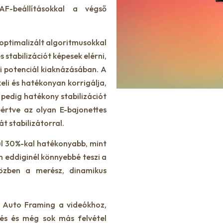
AF-beállításokkal a végső
 optimalizált algoritmusokkal
 stabilizációt képesek elérni,
gi potenciál kiaknázásában. A
li és hatékonyan korrigálja,
 pedig hatékony stabilizációt
leértve az olyan E-bajonettes
t stabilizátorral.
ül 30%-kal hatékonyabb, mint
n eddiginél könnyebbé teszi a
iközben a merész, dinamikus
ú Auto Framing a videókhoz,
őzés és még sok más felvétel