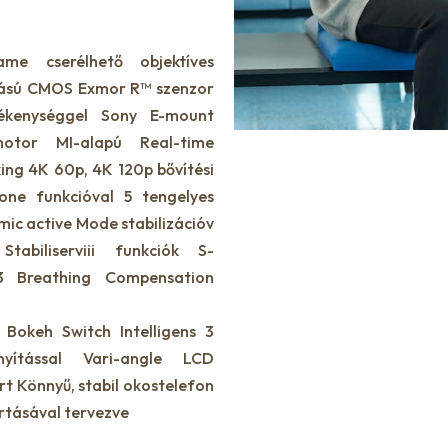
ame cserélhető objektíves
ítású CMOS Exmor R™ szenzor
ékenységgel Sony E-mount
otor MI-alapú Real-time
ing 4K 60p, 4K 120p bővítési
one funkcióval 5 tengelyes
mic active Mode stabilizációv
biliserviii funkciók S-
3 Breathing Compensation
 Bokeh Switch Intelligens 3
nyítással Vari-angle LCD
t Könnyű, stabil okostelefon
rtásával tervezve