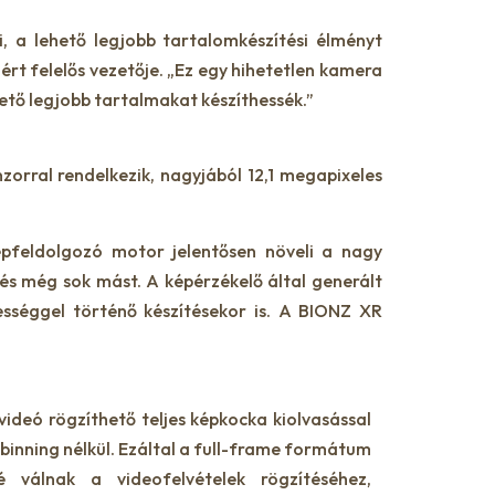
, a lehető legjobb tartalomkészítési élményt
t felelős vezetője. „Ez egy hihetetlen kamera
hető legjobb tartalmakat készíthessék.”
rral rendelkezik, nagyjából 12,1 megapixeles
épfeldolgozó motor jelentősen növeli a nagy
 és még sok mást. A képérzékelő által generált
sséggel történő készítésekor is. A BIONZ XR
ideó rögzíthető teljes képkocka kiolvasással
l binning nélkül. Ezáltal a full-frame formátum
vé válnak a videofelvételek rögzítéséhez,