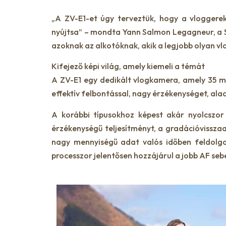
„A ZV-E1-et úgy terveztük, hogy a vloggerek
nyújtsa” – mondta Yann Salmon Legagneur, a S
azoknak az alkotóknak, akik a legjobb olyan vl
Kifejező képi világ, amely kiemeli a témát
A ZV-E1 egy dedikált vlogkamera, amely 35 m
effektív felbontással, nagy érzékenységet, alac
A korábbi típusokhoz képest akár nyolcszor
érzékenységű teljesítményt, a gradációvisszaa
nagy mennyiségű adat valós időben feldolgo
processzor jelentősen hozzájárul a jobb AF seb