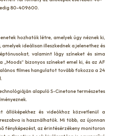
pedig 80-409600.
lenetek hozhatók létre, amelyek úgy néznek ki,
, amelyek ideálisan illeszkednek a jelenethez és
éptónusokat, valamint lágy színeket és sima
a „Moods” bizonyos színeket emel ki, és az AF
talános filmes hangulatot tovább fokozza a 24
.
technológiáján alapuló S-Cinetone természetes
edményeznek.
t állóképekhez és videókhoz közvetlenül a
reszabva is használhatók. Mi több, az újonnan
nő fényképezést, az érintésérzékeny monitoron