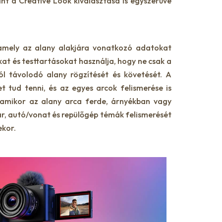
int a Creative Look kiválasztása is egyszerűvé
 amely az alany alakjára vonatkozó adatokat
at és testtartásokat használja, hogy ne csak a
ól távolodó alany rögzítését és követését. A
t tud tenni, és az egyes arcok felismerése is
l amikor az alany arca ferde, árnyékban vagy
ar, autó/vonat és repülőgép témák felismerését
ekor.