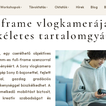
Workshopok
Távoktatás
Oktatók
Hírek
Blog
B
▼
▼
▼
-frame vlogkameráj
ökéletes tartalomgy
 egy cserélhető objektíves
mm-es full-frame szenzorral
lményéért. A Sony vlogkamera
ép Sony E-bajonettel, fejlett
ással, gazdag gradációs
zékenységgel büszkélkedhet. A
elkedő mobilitást biztosít,
 kreatív szabadságot és