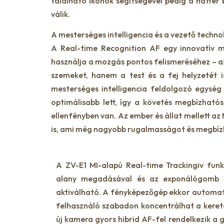
található ikonok segítségével pedig a háttér 
válik.
A mesterséges intelligencia és a vezető tech
A Real-time Recognition AF egy innovatív m
használja a mozgás pontos felismeréséhez – az
szemeket, hanem a test és a fej helyzetét i
mesterséges intelligencia feldolgozó egység 
optimálisabb lett, így a követés megbízható
ellenfényben van. Az ember és állat mellett a
is, ami még nagyobb rugalmasságot és megbízha
A ZV-E1 MI-alapú Real-time Trackingiv funk
alany megadásával és az exponálógomb f
aktiválható. A fényképezőgép ekkor automati
felhasználó szabadon koncentrálhat a keret
új kamera gyors hibrid AF-fel rendelkezik a g