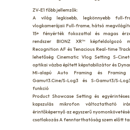
ZV-E1 főbb jellemzők:
A világ legkisebb, legkönnyebb full-fr
vlogkamerájaii Full-frame, hátsó megvilág
15+ fényérték fokozattal és magas érz
rendszer BIONZ XR™ képfeldolgozó m
Recognition AF és Tenacious Real-time Track
lehetőség Cinematic Vlog Setting S-Cinet
optikai vázba épített képstabilizátor és Dyna
MI-alapú Auto Framing és Framing Sta
Gamut3.Cine/S-Log3 és S-Gamut3/S-Log
funkció
Product Showcase Setting és egyérintéses
kapszulás mikrofon változtatható irá
érintőképernyő az egyszerű nyomonkövetésér
csatlakozás A fenntarthatóság szem előtt ta