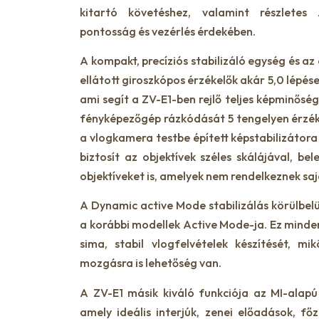
kitartó követéshez, valamint részletes 
pontosság és vezérlés érdekében.
A kompakt, precíziós stabilizáló egység és az
ellátott giroszkópos érzékelők akár 5,0 lépéses
ami segít a ZV-E1-ben rejlő teljes képminősé
fényképezőgép rázkódását 5 tengelyen érzéke
a vlogkamera testbe épített képstabilizátora
biztosít az objektívek széles skálájával, be
objektíveket is, amelyek nem rendelkeznek sajá
A Dynamic active Mode stabilizálás körülbel
a korábbi modellek Active Mode-ja. Ez minde
sima, stabil vlogfelvételek készítését, m
mozgásra is lehetőség van.
A ZV-E1 másik kiváló funkciója az MI-alap
amely ideális interjúk, zenei előadások, f