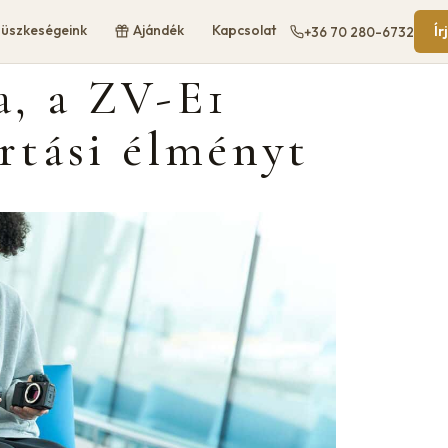
üszkeségeink
Ajándék
Kapcsolat
Ír
+36 70 280-6732
a, a ZV-E1
ártási élményt