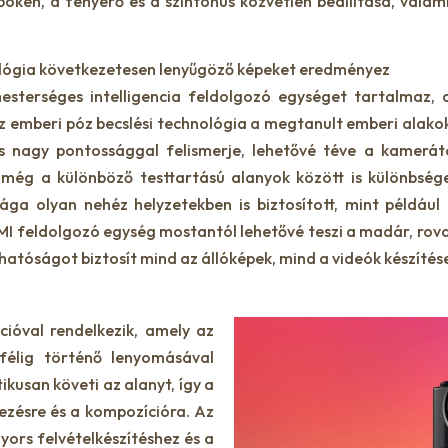
bokeh, a fényerő és a színtónus közvetlen beállítása, valam
nológia következetesen lenyűgöző képeket eredményez
esterséges intelligencia feldolgozó egységet tartalmaz,
 emberi póz becslési technológia a megtanult emberi alakok
s nagy pontossággal felismerje, lehetővé téve a kamerát
még a különböző testtartású alanyok között is különbsége
sága olyan nehéz helyzetekben is biztosított, mint példáu
z MI feldolgozó egység mostantól lehetővé teszi a madár, rov
tóságot biztosít mind az állóképek, mind a videók készítés
cióval rendelkezik, amely az
élig történő lenyomásával
kusan követi az alanyt, így a
ezésre és a kompozícióra. Az
yors felvételkészítéshez és a