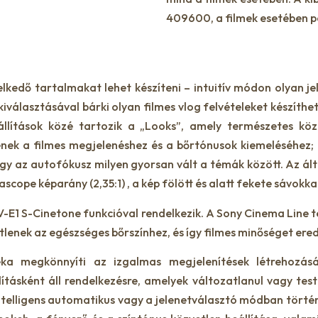
409600, a filmek esetében 
lkedő tartalmakat lehet készíteni – intuitív módon olyan je
választásával bárki olyan filmes vlog felvételeket készíthet
llítások közé tartozik a „Looks”, amely természetes köz
enek a filmes megjelenéshez és a bőrtónusok kiemeléséhez; 
 az autofókusz milyen gyorsan vált a témák között. Az ál
ope képarány (2,35:1) , a kép fölött és alatt fekete sávokkal
V-E1 S-Cinetone funkcióval rendelkezik. A Sony Cinema Line 
lenek az egészséges bőrszínhez, és így filmes minőséget er
éka megkönnyíti az izgalmas megjelenítések létrehozásá
ításként áll rendelkezésre, amelyek változatlanul vagy test
intelligens automatikus vagy a jelenetválasztó módban törté