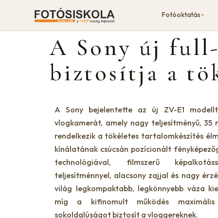
Fotóoktatás
▼
A Sony új full
biztosítja a t
A Sony bejelentette az új ZV-E1 modellt,
vlogkamerát, amely nagy teljesítményű, 35 
rendelkezik a tökéletes tartalomkészítés é
kínálatának csúcsán pozícionált fényképezőg
technológiával, filmszerű képalkot
teljesítménnyel, alacsony zajjal és nagy ér
világ legkompaktabb, legkönnyebb váza kiem
míg a kifinomult működés maximális
sokoldalúságot biztosít a vloggereknek.