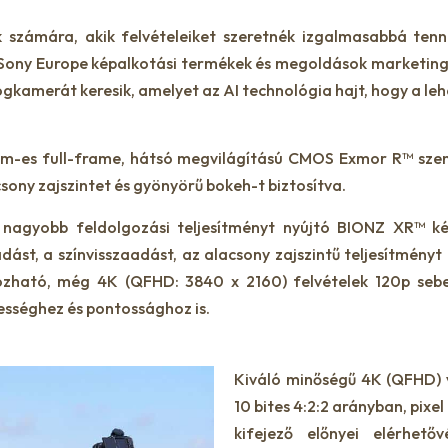
 számára, akik felvételeiket szeretnék izgalmasabbá tenni
ony Europe képalkotási termékek és megoldások marketingér
ogkamerát keresik, amelyet az AI technológia hajt, hogy a le
m-es full-frame, hátsó megvilágítású CMOS Exmor R™ szenzo
sony zajszintet és gyönyörű bokeh-t biztosítva.
 nagyobb feldolgozási teljesítményt nyújtó BIONZ XR™ k
dást, a színvisszaadást, az alacsony zajszintű teljesítményt
zható, még 4K (QFHD: 3840 x 2160) felvételek 120p sebe
ességhez és pontossághoz is.
Kiváló minőségű 4K (QFHD) v
10 bites 4:2:2 arányban, pixe
kifejező előnyei elérhető