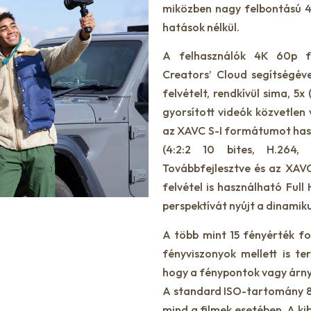
miközben nagy felbontású 4K
hatások nélkül.
A felhasználók 4K 60p fe
Creators’ Cloud segítségéve
felvételt, rendkívül sima, 5x 
gyorsított videók közvetle
az XAVC S-I formátumot hasz
(4:2:2 10 bites, H.264, 
Továbbfejlesztve és az XAV
felvétel is használható Full
perspektívát nyújt a dinamiku
A több mint 15 fényérték fo
fényviszonyok mellett is te
hogy a fénypontok vagy árny
A standard ISO-tartomány 80
mind a filmek esetében. A ki