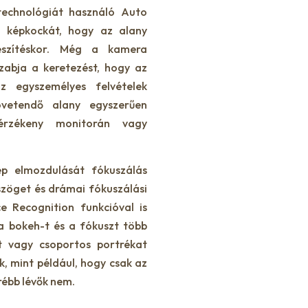
 technológiát használó Auto
 képkockát, hogy az alany
észítéskor. Még a kamera
zabja a keretezést, hogy az
z egyszemélyes felvételek
övetendő alany egyszerűen
sérzékeny monitorán vagy
p elmozdulását fókuszálás
szöget és drámai fókuszálási
e Recognition funkcióval is
 a bokeh-t és a fókuszt több
et vagy csoportos portrékat
k, mint például, hogy csak az
rébb lévők nem.