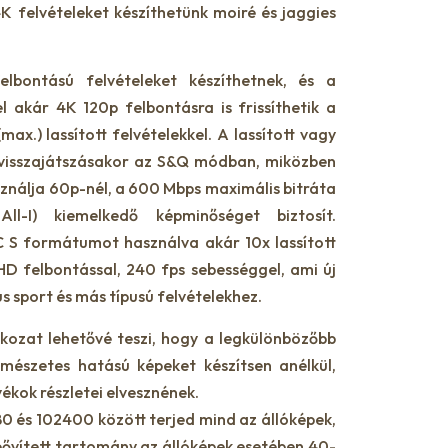
 felvételeket készíthetünk moiré és jaggies
lbontású felvételeket készíthetnek, és a
l akár 4K 120p felbontásra is frissíthetik a
(max.) lassított felvételekkel. A lassított vagy
n visszajátszásakor az S&Q módban, miközben
nálja 60p-nél, a 600 Mbps maximális bitráta
All-I) kiemelkedő képminőséget biztosít.
C S formátumot használva akár 10x lassított
 HD felbontással, 240 fps sebességgel, ami új
s sport és más típusú felvételekhez.
kozat lehetővé teszi, hogy a legkülönbözőbb
rmészetes hatású képeket készítsen anélkül,
ékok részletei elvesznének.
 és 102400 között terjed mind az állóképek,
bővített tartomány az állóképek esetében 40-