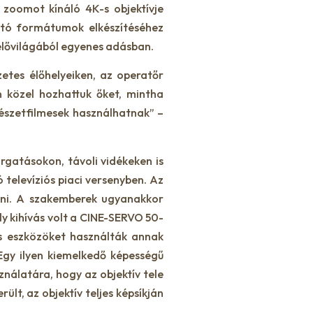
zoomot kínáló 4K-s objektívje
ító formátumok elkészítéséhez
 élővilágából egyenes adásban.
etes élőhelyeiken, az operatőr
 közel hozhattuk őket, mintha
mészetfilmesek használhatnak” –
gatásokon, távoli vidékeken is
televíziós piaci versenyben. Az
tni. A szakemberek ugyanakkor
 kihívás volt a CINE-SERVO 50-
ós eszközöket használták annak
Egy ilyen kiemelkedő képességű
nálatára, hogy az objektív tele
lt, az objektív teljes képsíkján