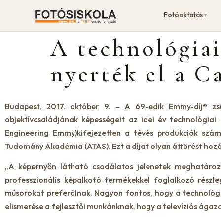
Fotóoktatás
▼
A technológia
nyerték el a C
Budapest, 2017. október 9. – A 69-edik Emmy-díj® z
objektívcsaládjának képességeit az idei év technológia
Engineering Emmy)kifejezetten a tévés produkciók számá
Tudomány Akadémia (ATAS). Ezt a díjat olyan áttörést hozó 
„A képernyőn látható csodálatos jelenetek meghatároz
professzionális képalkotó termékekkel foglalkozó részl
műsorokat preferálnak. Nagyon fontos, hogy a technológia
elismerése a fejlesztői munkánknak, hogy a televíziós ágazat