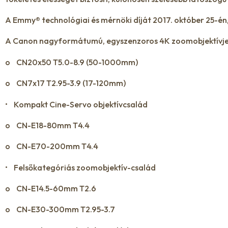
A Emmy® technológiai és mérnöki díját 2017. október 25-é
A Canon nagyformátumú, egyszenzoros 4K zoomobjektívjei,
o CN20x50 T5.0-8.9 (50-1000mm)
o CN7x17 T2.95-3.9 (17-120mm)
• Kompakt Cine-Servo objektívcsalád
o CN-E18-80mm T4.4
o CN-E70-200mm T4.4
• Felsőkategóriás zoomobjektív-család
o CN-E14.5-60mm T2.6
o CN-E30-300mm T2.95-3.7