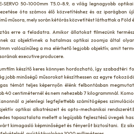
NE-SERVO 50-1000mm T5.0-8.9, a világ legnagyobb optikai 
zetése óta számos élő közvetítéshez és az iparágban új
ímű műsora, mely során kétórás közvetítést láthattak a Föld
tás erre a feladatra. Amikor állatokat filmezünk termész
nek az objektívnek a hatalmas optikai zoomja által olyan
0mm valószínűleg a ma elérhető legjobb objektív, amit ter
sorának executive producere.
mfilm készítő keres könnyen hordozható, így szabadtéri for
g jobb minőségű műsorokat készíthessen az egyre fokozódó 
agas témát teljes képernyőn élénk felbontásban megmuta
bb 40 centiméternél és nem nehezebb 7 kilogrammnál. Komoly
 Canonnál a jelenlegi legfejlettebb számítógépes szimuláci
jektív optikai alkatrészeit és opto-mechanikai rendszerét.
des tapasztalata mellett a legújabb fejlesztésű üvegek hasz
rt kimagasló képminőséget és fényerőt biztosítani. Ez sikerü
 felvételnél, gyújtótávolsága 1000 milliméteres.