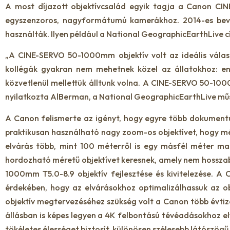
A most díjazott objektívcsalád egyik tagja a Canon CI
egyszenzoros, nagyformátumú kamerákhoz. 2014-es beve
használták. Ilyen például a National GeographicEarthLive c
„A CINE-SERVO 50-1000mm objektív volt az ideális válasz
kollégák gyakran nem mehetnek közel az állatokhoz: en
közvetlenül mellettük álltunk volna. A CINE-SERVO 50-100
nyilatkozta AlBerman, a National GeographicEarthLive mű
A Canon felismerte az igényt, hogy egyre több dokumentu
praktikusan használható nagy zoom-os objektívet, hogy mé
elvárás több, mint 100 méterről is egy másfél méter m
hordozható méretű objektívet keresnek, amely nem hossza
1000mm T5.0-8.9 objektív fejlesztése és kivitelezése. A
érdekében, hogy az elvárásokhoz optimalizálhassuk az ob
objektív megtervezéséhez szükség volt a Canon több évtize
állásban is képes legyen a 4K felbontású tévéadásokhoz elvá
tökéletes élességet biztosít, különösen szélesebb látószögű