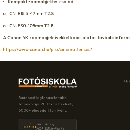
• Kompakt zoomobjektív-család
o CN-E15.5-47mm T2.8
o CN-E30-105mm T2.8
A Canon 4K zoomobjektívekkel kapcsolatos további informác
https://www.canon.hu/pro/cinema-lenses/
KÉ
Budapest legtapasztaltabb
fotóiskolája. 2002 óta tanítunk,
6000+ elégedett tanítvány.
Turul Arany
10/10
2023 · 105 értékelés