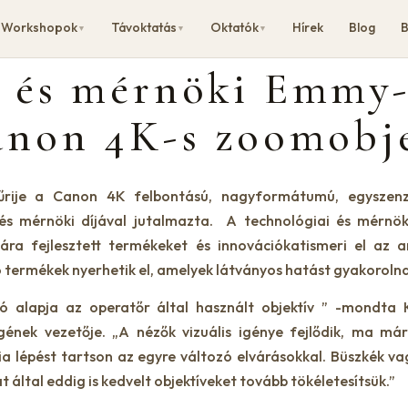
Workshopok
Távoktatás
Oktatók
Hírek
Blog
B
▼
▼
▼
i és mérnöki Emmy
anon 4K-s zoomobje
sűrije a Canon 4K felbontású, nagyformátumú, egyszen
i és mérnöki díjával jutalmazta. A technológiai és mérnö
ra fejlesztett termékeket és innovációkatismeri el az a
termékek nyerhetik el, amelyek látványos hatást gyakorolnak 
ó alapja az operatőr által használt objektív ” -mondta
egének vezetője. „A nézők vizuális igénye fejlődik, ma 
 lépést tartson az egyre változó elvárásokkal. Büszkék va
 által eddig is kedvelt objektíveket tovább tökéletesítsük.”