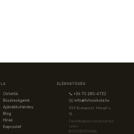
OLA
ELÉRHETŐSÉG
Oktatók
📞 +36 70 280-6732
Büszkeségeink
✉️ info@fotosiskola.hu
Ajándékutalvány
1163 Budapest, Margit u.
Blog
18.
Hírek
Felnőttképző nyilvántartási
szám:
Kapcsolat
B/2023/000665