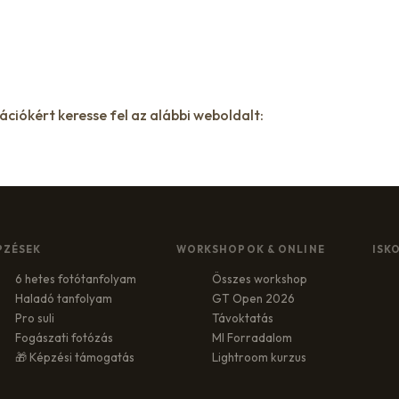
iókért keresse fel az alábbi weboldalt:
PZÉSEK
WORKSHOPOK & ONLINE
ISK
6 hetes fotótanfolyam
Összes workshop
Haladó tanfolyam
GT Open 2026
Pro suli
Távoktatás
Fogászati fotózás
MI Forradalom
🎁 Képzési támogatás
Lightroom kurzus