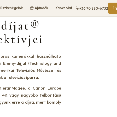
üszkeségeink
Ajándék
Kapcsolat
Ír
+36 70 280-6732
-díjat®
ktívjei
zoros kamerákkal használható
ki Emmy-díjjal (Technology and
merikai Televíziós Művészet és
a televíziós iparra.
 KieranMagee, a Canon Europe
már 4K vagy nagyobb felbontású
gyunk erre a díjra, mert komoly