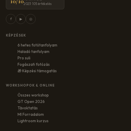
10/10
2023 · 105 értékelés
f
▶
◎
KÉPZÉSEK
6 hetes fotótanfolyam
Haladó tanfolyam
Pro suli
Fogászati fotózás
🎁 Képzési támogatás
WORKSHOPOK & ONLINE
Összes workshop
GT Open 2026
Távoktatás
MI Forradalom
Lightroom kurzus