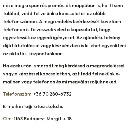
nézd meg a spam és promóciók mappában is, ha itt sem
találod, vedd fel velünk a kapcsolatot az alábbi
telefonszámon. A megrendelés beérkezését követően
telefonon is felvesszük veled a kapcsolatot, hogy
egyeztessük az egyedi igényeket. Az ajándékutalvány
díját átutalással vagy készpénzben is ki lehet egyenlíteni
az oktatási központunkban.
Ha ezek után is maradt még kérdésed a megrendeléssel
vagy a képzéssel kapcsolatban, azt tedd fel nekünk e-
mailben vagy telefonon és mi megválaszoljuk neked.
Telefonszám:
+36 70 280-6732
E-mail:
info@fotosiskola.hu
Cím:
1163 Budapest, Margit u. 18.