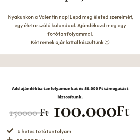
Nyakunkon a Valentin nap! Lepd meg életed szerelmét,
egy életre szóló kalanddal. Ajándékozd meg egy
fotótanfolyammal.
Két remek ajánlattal készültünk 🙂
AZ ÚJ KALAND LITE
Add ajándékba tanfolyamunkat és 50.000 Ft támogatást
biztosítunk.
100.000
Ft
150000
Ft
6 hetes fotótanfolyam