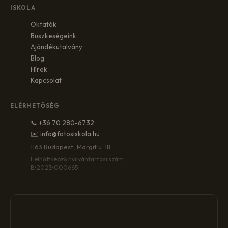
ISKOLA
Oktatók
Büszkeségeink
Ajándékutalvány
Blog
Hírek
Kapcsolat
ELÉRHETŐSÉG
📞 +36 70 280-6732
✉️ info@fotosiskola.hu
1163 Budapest, Margit u. 18.
Felnőttképző nyilvántartási szám:
B/2023/000665