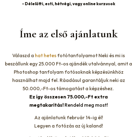
- Délelőtti, esti, hétvégi, vagy online kurzusok
Íme az első ajánlatunk
Válaszd a
hat hetes
fotótanfolyamot Neki és mi is
beszállunk egy 25.000 Ft-os ajándék utalvánnyal, amit a
Photoshop tanfolyam fotósoknak képzésünkhöz
használhat majd fel. Ráadásul garantáljuk neki az
50.000,-Ft-os támogatást a képzéshez.
Ez így összesen 75.000,-Ft extra
megtakarítás!
Rendeld meg most!
Az ajánlatunk február 14-ig él!
Legyen a fotózás az új kaland!