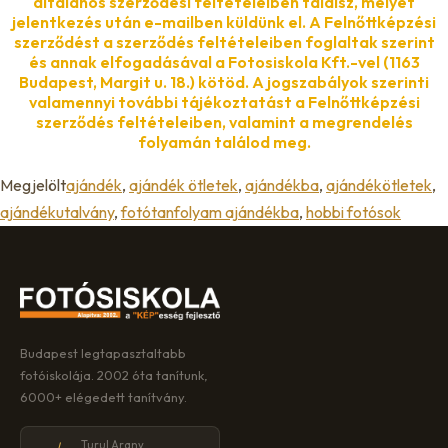
általános szerződési feltételeiben találsz, melyet
jelentkezés után e-mailben küldünk el. A Felnőttképzési
szerződést a szerződés feltételeiben foglaltak szerint
és annak elfogadásával a Fotosiskola Kft.-vel (1163
Budapest, Margit u. 18.) kötöd. A jogszabályok szerinti
valamennyi további tájékoztatást a Felnőttképzési
szerződés feltételeiben, valamint a megrendelés
folyamán találod meg.
Megjelölt
ajándék
,
ajándék ötletek
,
ajándékba
,
ajándékötletek
,
ajándékutalvány
,
fotótanfolyam ajándékba
,
hobbi fotósok
Budapest legtapasztaltabb
fotóiskolája. 2002 óta tanítunk,
6000+ elégedett tanítvány.
Turul Arany