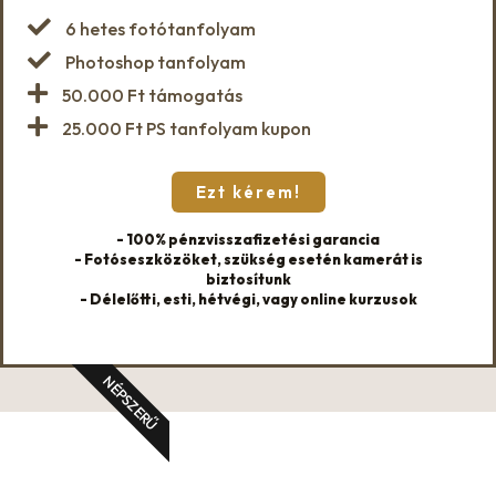
6 hetes fotótanfolyam
Photoshop tanfolyam
50.000 Ft támogatás
25.000 Ft PS tanfolyam kupon
Ezt kérem!
- 100% pénzvisszafizetési garancia
- Fotóseszközöket, szükség esetén kamerát is
biztosítunk
- Délelőtti, esti, hétvégi, vagy online kurzusok
NÉPSZERŰ
A FELEJTHETETLEN KÖZÖS ÉLMÉNY