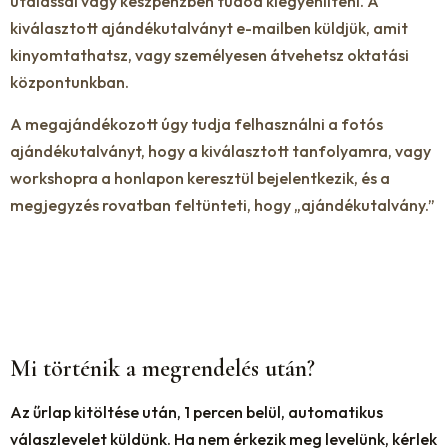
utalással vagy készpénzben tudod kiegyenlíteni. A
kiválasztott ajándékutalványt e-mailben küldjük, amit
kinyomtathatsz, vagy személyesen átvehetsz oktatási
központunkban.
A megajándékozott úgy tudja felhasználni a fotós
ajándékutalványt, hogy a kiválasztott tanfolyamra, vagy
workshopra a honlapon keresztül bejelentkezik, és a
megjegyzés rovatban feltünteti, hogy „ajándékutalvány.”
Mi történik a megrendelés után?
Az űrlap kitöltése után, 1 percen belül, automatikus
válaszlevelet küldünk. Ha nem érkezik meg levelünk, kérlek