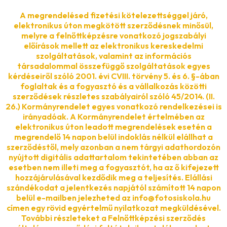
A megrendelésed fizetési kötelezettséggel járó,
elektronikus úton megkötött szerződésnek minősül,
melyre a felnőttképzésre vonatkozó jogszabályi
előírások mellett az elektronikus kereskedelmi
szolgáltatások, valamint az információs
társadalommal összefüggő szolgáltatások egyes
kérdéseiről szóló 2001. évi CVIII. törvény 5. és 6. §-ában
foglaltak és a fogyasztó és a vállalkozás közötti
szerződések részletes szabályairól szóló 45/2014. (II.
26.) Kormányrendelet egyes vonatkozó rendelkezései is
irányadóak. A Kormányrendelet értelmében az
elektronikus úton leadott megrendelések esetén a
megrendelő 14 napon belül indoklás nélkül elállhat a
szerződéstől, mely azonban a nem tárgyi adathordozón
nyújtott digitális adattartalom tekintetében abban az
esetben nem illeti meg a fogyasztót, ha az ő kifejezett
hozzájárulásával kezdődik meg a teljesítés. Elállási
szándékodat a jelentkezés napjától számított 14 napon
belül e-mailben jelezheted az info@fotosiskola.hu
címen egy rövid egyértelmű nyilatkozat megküldésével.
További részleteket a Felnőttképzési szerződés