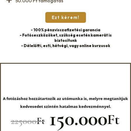
50.000 Ft támogatás
Ezt kérem!
- 100% pénzvisszafizetési garancia
- Fotóseszközöket, szükség esetén kamerát is
biztosítunk
- Délelőtti, esti, hétvégi, vagy online kurzusok
AZ ÚJ KALAND
A fotózáshoz hozzátartozik az utómunka is, melyre megtanítjuk
kedvesedet szintén hatalmas kedvezménnyel.
150.000
Ft
225000
Ft