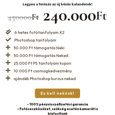
Legyen a fotózás az új közös kalandotok!
240.000
Ft
450000
Ft
6 hetes fotótanfolyam X2
Photoshop tanfolyam
50.000 Ft támogatás Neki
50.000 Ft támogatás Neked
25.000 Ft PS tanfolyam kupon
10.000 Ft csomagkedvezmény
ajándék Photoshop kurzus neked
Ez kell nekünk!
- 100% pénzvisszafizetési garancia
- Fotóseszközöket, szükség esetén kamerát is
biztosítunk