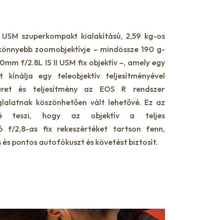
USM szuperkompakt kialakítású, 2,59 kg-os
gkönnyebb zoomobjektívje – mindössze 190 g-
mm f/2.8L IS II USM fix objektív –, amely egy
kínálja egy teleobjektív teljesítményével
ret és teljesítmény az EOS R rendszer
lalatnak köszönhetően vált lehetővé. Ez az
vé teszi, hogy az objektív a teljes
f/2,8-as fix rekeszértéket tartson fenn,
és pontos autofókuszt és követést biztosít.