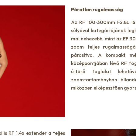
Páratlan rugalmasság
Az RF 100-300mm F2.8L IS 
súlyával kategóriájának le
mal nehezebb, mint az EF 300
zoom teljes rugalmasságát 
párosítva. A kompakt mé
középpontjában lévő RF fog
úttörő foglalat lehető
zoomtartományban állandó 
miközben elképesztően gyors 
lis RF 1,4x extender a teljes