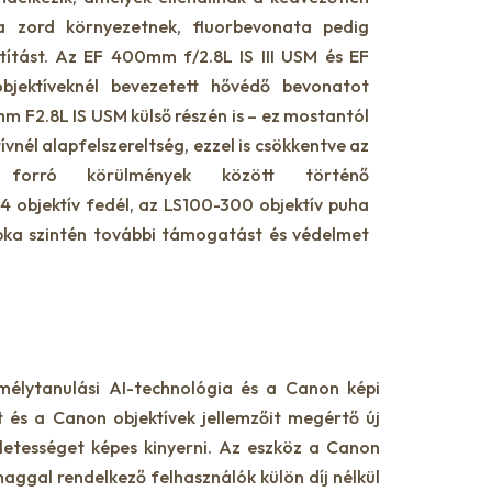
 a zord környezetnek, fluorbevonata pedig
ztítást. Az EF 400mm f/2.8L IS III USM és EF
jektíveknél bevezetett hővédő bevonatot
 F2.8L IS USM külső részén is – ez mostantól
vnél alapfelszereltség, ezzel is csökkentve az
t, forró körülmények között történő
24 objektív fedél, az LS100-300 objektív puha
apka szintén további támogatást és védelmet
mélytanulási AI-technológia és a Canon képi
 és a Canon objektívek jellemzőit megértő új
letességet képes kinyerni. Az eszköz a Canon
aggal rendelkező felhasználók külön díj nélkül