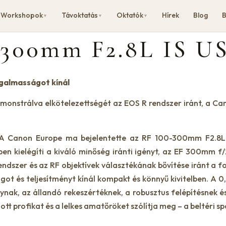
Workshopok
Távoktatás
Oktatók
Hírek
Blog
B
▼
▼
▼
-300mm F2.8L IS U
ugalmasságot kínál
onstrálva elkötelezettségét az EOS R rendszer iránt, a C
– A Canon Europe ma bejelentette az RF 100-300mm F2.8L 
özben kielégíti a kiváló minőség iránti igényt, az EF 300mm 
endszer és az RF objektívek választékának bővítése iránt a f
t és teljesítményt kínál kompakt és könnyű kivitelben. A 0,
ak, az állandó rekeszértéknek, a robusztus felépítésnek 
tt profikat és a lelkes amatőröket szólítja meg – a beltéri s