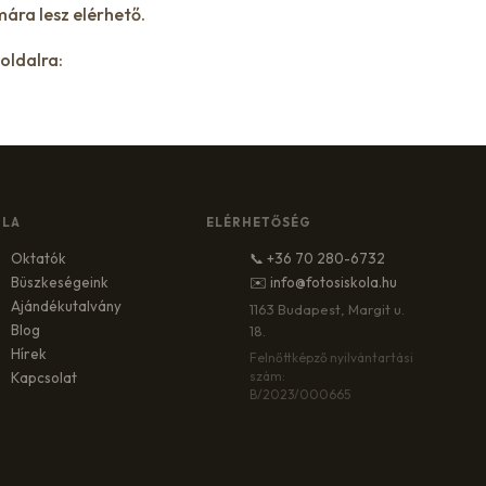
ára lesz elérhető.
boldalra:
OLA
ELÉRHETŐSÉG
Oktatók
📞 +36 70 280-6732
Büszkeségeink
✉️ info@fotosiskola.hu
Ajándékutalvány
1163 Budapest, Margit u.
Blog
18.
Hírek
Felnőttképző nyilvántartási
szám:
Kapcsolat
B/2023/000665