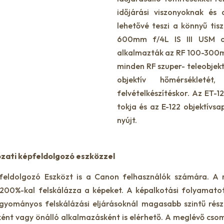
időjárási viszonyoknak és
lehetővé teszi a könnyű tis
600mm f/4L IS III USM ob
alkalmazták az RF 100-300mm
minden RF szuper- teleobjektí
objektív hőmérsékleté
felvételkészítéskor. Az ET-1
tokja és az E-122 objektívs
nyújt.
ózati képfeldolgozó eszközzel
feldolgozó Eszközt is a Canon felhasználók számára. A 
 200%-kal felskálázza a képeket. A képalkotási folyamatot
gyományos felskálázási eljárásoknál magasabb szintű rész
ént vagy önálló alkalmazásként is elérhető. A meglévő csom