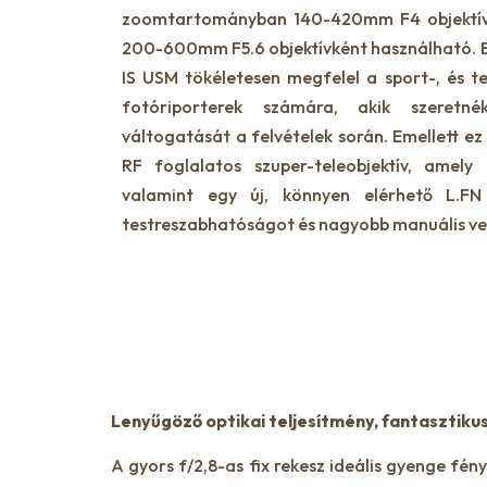
zoomtartományban 140-420mm F4 objektívk
200-600mm F5.6 objektívként használható. 
IS USM tökéletesen megfelel a sport-, és t
fotóriporterek számára, akik szeretné
váltogatását a felvételek során. Emellett ez 
RF foglalatos szuper-teleobjektív, amely r
valamint egy új, könnyen elérhető L.F
testreszabhatóságot és nagyobb manuális vez
Lenyűgöző optikai teljesítmény, fantasztiku
A gyors f/2,8-as fix rekesz ideális gyenge fé