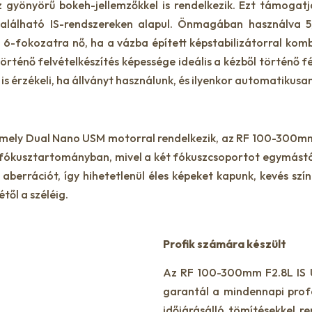
z gyönyörű bokeh-jellemzőkkel is rendelkezik. Ezt támogat
található IS-rendszereken alapul. Önmagában használva 5,
fokozatra nő, ha a vázba épített képstabilizátorral kombin
történő felvételkészítés képessége ideális a kézből történő
 érzékeli, ha állványt használunk, és ilyenkor automatikusan 
 amely Dual Nano USM motorral rendelkezik, az RF 100-300mm
fókusztartományban, mivel a két fókuszcsoportot egymástól f
aberrációt, így hihetetlenül éles képeket kapunk, kevés sz
től a széléig.
Profik számára készült
Az RF 100-300mm F2.8L IS 
garantál a mindennapi profe
időjárásálló tömítésekkel re