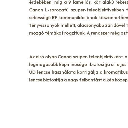
érdekében, míg a 9 lamellás, kör alakú rekes
Canon L-sorozatú szuper-teleobjektívekben 
sebességű RF kommunikációnak köszönhetően 6-
fényviszonyok mellett, alacsonyabb záridővel 
mozgó témákat rögzítünk. A rendszer még azt is
Az első olyan Canon szuper-teleobjektívként,
legmagasabb képminőséget biztosítja a teljes 
UD lencse használata korrigálja a kromatikus 
lencse biztosítja a nagy felbontást a kép közepé