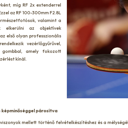
ént, míg RF 2x extenderrel
Ezzel az RF 100-300mm F2.8L
ermészetfotósok, valamint a
k elkerülni az objektívek
az első olyan professzionális
endelkezik vezérlőgyűrűvel,
N gombbal, amely fokozott
érlést kínál.
s képminőséggel párosítva
nyviszonyok mellett történő felvételkészítéshez és a mélysé