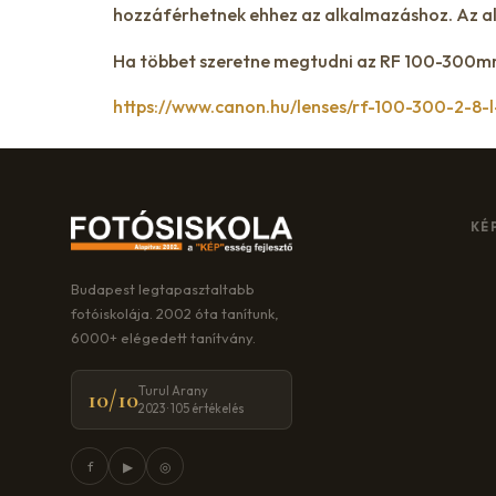
hozzáférhetnek ehhez az alkalmazáshoz. Az al
Ha többet szeretne megtudni az RF 100-300mm F
https://www.canon.hu/lenses/rf-100-300-2-8-l
KÉ
Budapest legtapasztaltabb
fotóiskolája. 2002 óta tanítunk,
6000+ elégedett tanítvány.
Turul Arany
10/10
2023 · 105 értékelés
f
▶
◎