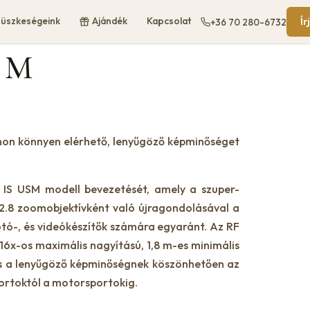
üszkeségeink
Ajándék
Kapcsolat
Ír
+36 70 280-6732
SM
anon könnyen elérhető, lenyűgöző képminőséget
IS USM modell bevezetését, amely a szuper-
f/2.8 zoomobjektívként való újragondolásával a
otó-, és videókészítők számára egyaránt. Az RF
16x-os maximális nagyítású, 1,8 m-es minimális
és a lenyűgöző képminőségnek köszönhetően az
portoktól a motorsportokig.