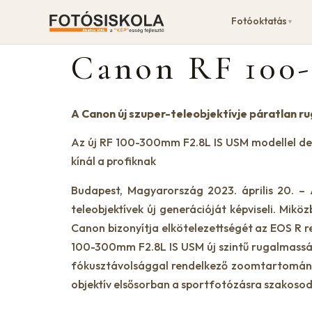
Fotóoktatás
▼
Canon RF 100
A Canon új szuper-teleobjektívje páratlan r
Az új RF 100-300mm F2.8L IS USM modellel dem
kínál a profiknak
Budapest, Magyarország 2023. április 20. 
teleobjektívek új generációját képviseli. Mik
Canon bizonyítja elkötelezettségét az EOS R r
100-300mm F2.8L IS USM új szintű rugalmasságo
fókusztávolsággal rendelkező zoomtartományn
objektív elsősorban a sportfotózásra szakosodo