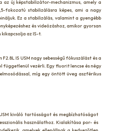
ja az új képstabilizátor-mechanizmus, amely a
5-fokozatú stabilizálásra képes, ami a nagy
áljuk. Ez a stabilizálás, valamint a gyengébb
 fényképezéshez és videózáshoz, amikor gyorsan
kikapcsolja az IS-t.
 F2.8L IS USM nagy sebességű fókuszálást és a
üggetlenül vezérli. Egy fluorit lencse és négy
ínelmosódással, míg egy öntött üveg aszférikus
USM kiváló tartósságot és megbízhatóságot
sszionális használathoz. Kialakítása por- és
ndelkezik, amelyek ellenállnak a kedvezőtlen