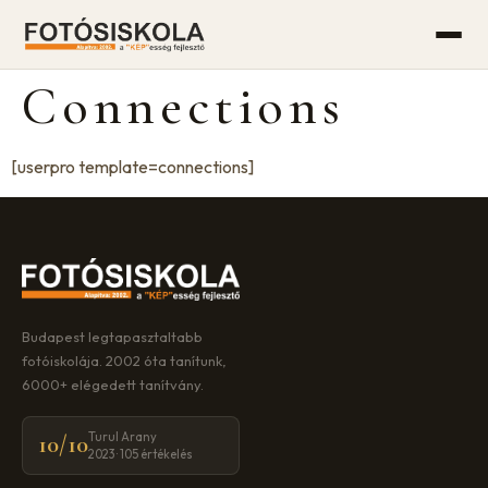
Connections
[userpro template=connections]
Budapest legtapasztaltabb
fotóiskolája. 2002 óta tanítunk,
6000+ elégedett tanítvány.
Turul Arany
10/10
2023 · 105 értékelés