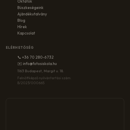
Oktatók
Büszkeségeink
Ajándékutalvány
Blog
Hírek
Kapcsolat
ELÉRHETŐSÉG
📞 +36 70 280-6732
✉️ info@fotosiskola.hu
1163 Budapest, Margit u. 18.
Felnőttképző nyilvántartási szám:
B/2023/000665