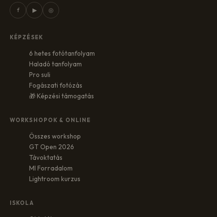
f
▶
◎
KÉPZÉSEK
6 hetes fotótanfolyam
Haladó tanfolyam
Pro suli
Fogászati fotózás
🎁 Képzési támogatás
WORKSHOPOK & ONLINE
Összes workshop
GT Open 2026
Távoktatás
MI Forradalom
Lightroom kurzus
ISKOLA