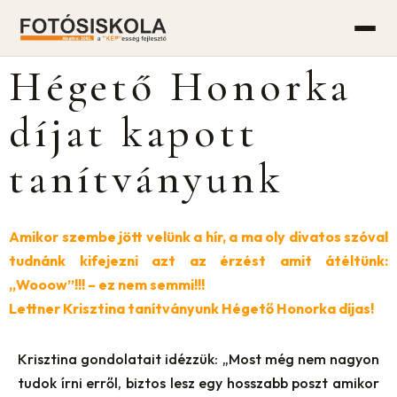
Hégető Honorka
díjat kapott
tanítványunk
Amikor szembe jött velünk a hír, a ma oly divatos szóval
tudnánk kifejezni azt az érzést amit átéltünk:
„Wooow”!!! – ez nem semmi!!!
Lettner Krisztina tanítványunk Hégető Honorka díjas!
Krisztina gondolatait idézzük: „Most még nem nagyon
tudok írni erről, biztos lesz egy hosszabb poszt amikor