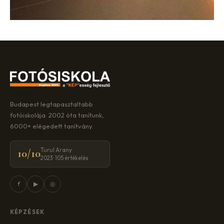
Budapest legtapasztaltabb
fotóiskolája. 2002 óta tanítunk,
6000+ elégedett tanítvány.
Turul Arany
10/10
2023 · 105 értékelés
f
▶
◎
KÉPZÉSEK