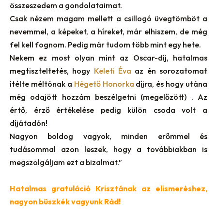
összeszedem a gondolataimat.
Csak nézem magam mellett a csillogó üvegtömböt a
nevemmel, a képeket, a híreket, már elhiszem, de még
fel kell fognom. Pedig már tudom több mint egy hete.
Nekem ez most olyan mint az Oscar-díj, hatalmas
megtiszteltetés, hogy
Keleti Éva
az én sorozatomat
ítélte méltónak a
Hégető Honorka
díjra, és hogy utána
még odajött hozzám beszélgetni (megelőzött) . Az
értő, érző értékelése pedig külön csoda volt a
díjátadón!
Nagyon boldog vagyok, minden erőmmel és
tudásommal azon leszek, hogy a továbbiakban is
megszolgáljam ezt a bizalmat.”
Hatalmas gratuláció Krisztának az elismeréshez,
nagyon büszkék vagyunk Rád!