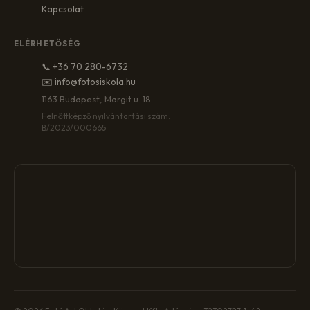
Kapcsolat
ELÉRHETŐSÉG
📞 +36 70 280-6732
✉️ info@fotosiskola.hu
1163 Budapest, Margit u. 18.
Felnőttképző nyilvántartási szám:
B/2023/000665