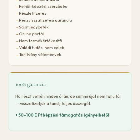
Felnőttképzési szerződés
Részletfizetés
Pénzvisszafizetési garancia
Saját jegyzetek
Online portál
Nem termékértékesítő
Valódi tudás, nem celeb
Tanítvány vélemények
100% garancia
Ha részt vettél minden órán, de semmi újat nem tanultál
— visszafizetjük a tandíj teljes összegét.
+ 50–100 E Ft képzési támogatás igényelhető!