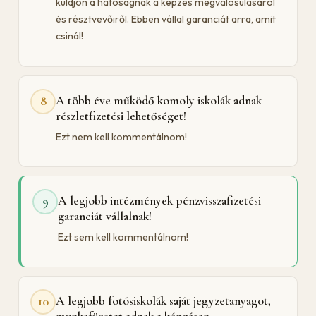
küldjön a hatóságnak a képzés megvalósulásáról
és résztvevőiről. Ebben vállal garanciát arra, amit
csinál!
A több éve működő komoly iskolák adnak
8
részletfizetési lehetőséget!
Ezt nem kell kommentálnom!
A legjobb intézmények pénzvisszafizetési
9
garanciát vállalnak!
Ezt sem kell kommentálnom!
A legjobb fotósiskolák saját jegyzetanyagot,
10