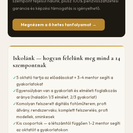
szempont teljesül nálunk, plusz 100% pénzvisszafizetési
garancia és képzési támogatás is igényelhető.
Megnézem a 6 hetes tanfolyamot →
Iskolánk — hogyan felelünk meg mind a 14
szempontnak
5 oktató tartja az előadásokat + 3-4 mentor segíti a
gyakorlatokat
Egyensúlyban van a gyakorlati és elméleti foglalkozás
aránya (haladón 1/3 elmélet, 2/3 gyakorlat)
Komolyan felszerelt digitális fotóműterem, profi
állvány, rendszervaku, komplett felszerelés, profi
modellek, sminkesek
Kis csoportok — a létszámtól függően 1-2 mentor segíti
az oktatót a gyakorlatokon