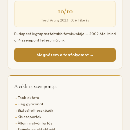
10/10
Turul Arany 2023 · 105 értékelés
Budapest legtapasztaltabb fotóiskolája — 2002 óta. Mind
a 14 szempont teljesül nálunk.
Megnézem a tanfolyamot →
A cikk 14 szempontja
Több oktató
Elég gyakorlat
Biztosított eszközök
Kis csoportok
Állami nyilvántartás
Számla az oktatásról