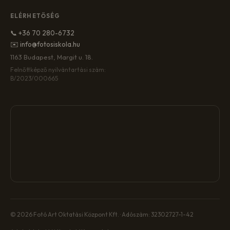
ELÉRHETŐSÉG
📞 +36 70 280-6732
✉️ info@fotosiskola.hu
1163 Budapest, Margit u. 18.
Felnőttképző nyilvántartási szám:
B/2023/000665
© 2026 Fotó Art Oktatási Központ Kft. · Adószám: 32302727-1-42