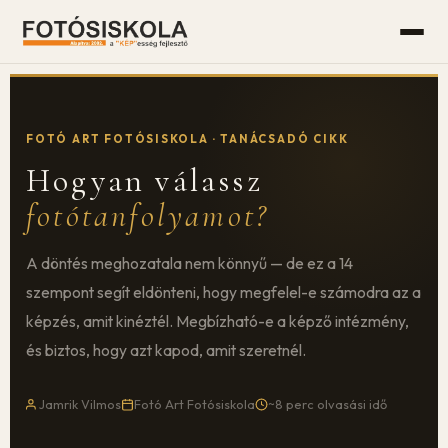
FOTÓ ART FOTÓSISKOLA · TANÁCSADÓ CIKK
Hogyan válassz
fotótanfolyamot?
A döntés meghozatala nem könnyű — de ez a 14
szempont segít eldönteni, hogy megfelel-e számodra az a
képzés, amit kinéztél. Megbízható-e a képző intézmény,
és biztos, hogy azt kapod, amit szeretnél.
Jamrik Vilmos
Fotó Art Fotósiskola
~8 perc olvasási idő