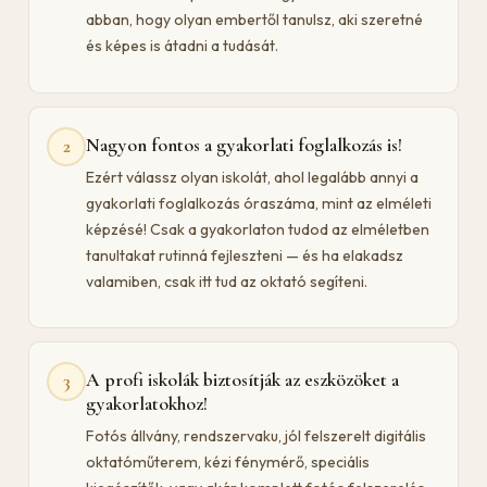
abban, hogy olyan embertől tanulsz, aki szeretné
és képes is átadni a tudását.
Nagyon fontos a gyakorlati foglalkozás is!
2
Ezért válassz olyan iskolát, ahol legalább annyi a
gyakorlati foglalkozás óraszáma, mint az elméleti
képzésé! Csak a gyakorlaton tudod az elméletben
tanultakat rutinná fejleszteni — és ha elakadsz
valamiben, csak itt tud az oktató segíteni.
A profi iskolák biztosítják az eszközöket a
3
gyakorlatokhoz!
Fotós állvány, rendszervaku, jól felszerelt digitális
oktatóműterem, kézi fénymérő, speciális