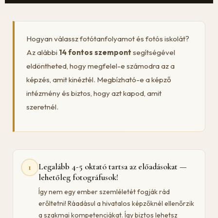
Hogyan válassz fotótanfolyamot és fotós iskolát?
Az alábbi
14 fontos szempont
segítségével
eldöntheted, hogy megfelel-e számodra az a
képzés, amit kinéztél. Megbízható-e a képző
intézmény és biztos, hogy azt kapod, amit
szeretnél.
Legalább 4-5 oktató tartsa az előadásokat —
1
lehetőleg fotográfusok!
Így nem egy ember szemléletét fogják rád
erőltetni! Ráadásul a hivatalos képzőknél ellenőrzik
a szakmai kompetenciákat. Így biztos lehetsz