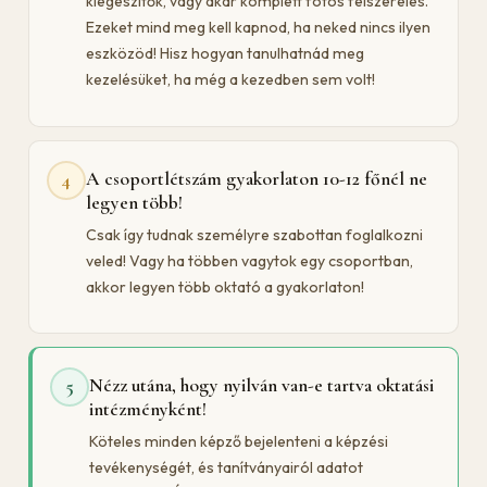
kiegészítők, vagy akár komplett fotós felszerelés.
Ezeket mind meg kell kapnod, ha neked nincs ilyen
eszközöd! Hisz hogyan tanulhatnád meg
kezelésüket, ha még a kezedben sem volt!
A csoportlétszám gyakorlaton 10-12 főnél ne
4
legyen több!
Csak így tudnak személyre szabottan foglalkozni
veled! Vagy ha többen vagytok egy csoportban,
akkor legyen több oktató a gyakorlaton!
Nézz utána, hogy nyilván van-e tartva oktatási
5
intézményként!
Köteles minden képző bejelenteni a képzési
tevékenységét, és tanítványairól adatot