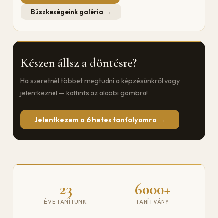
Büszkeségeink galéria →
Készen állsz a döntésre?
Ha szeretnél többet megtudni a képzésünkről vagy
jelentkeznél — kattints az alábbi gombra!
Jelentkezem a 6 hetes tanfolyamra →
23
6000+
ÉVE TANÍTUNK
TANÍTVÁNY