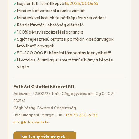
Bejelentett felnőttképző:
B/2023/000665
Minden befizetésről adunk számlát
Mindenkivel kötünk felnőttképzési szerződést
Részletfizetési lehetőség elérhető
100% pénzvisszafizetési garancia
Saját fejlesztésű oktatási portálon videóanyagok,
letölthető anyagok
50–100 000 Ft képzési támogatás igényelhető!
Hivatalos, államilag elismert tanúsítvány a képzés
végén
Fotó Art Oktatási Központ Kft.
Adószám: 32302727-1-42 · Cégjegyzékszám: Cg.01-09-
282161
Cégbíróság: Fővárosi Cégbíróság
1163 Budapest, Margit u. 18. ·
+36 70 280-6732
·
info@fotosiskola.hu
Tanítvány vélemények →