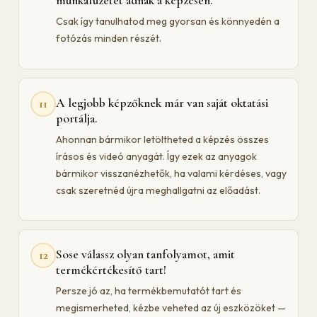
munkafüzetet adnak a képzésen.
Csak így tanulhatod meg gyorsan és könnyedén a
fotózás minden részét.
A legjobb képzőknek már van saját oktatási
11
portálja.
Ahonnan bármikor letöltheted a képzés összes
írásos és videó anyagát. Így ezek az anyagok
bármikor visszanézhetők, ha valami kérdéses, vagy
csak szeretnéd újra meghallgatni az előadást.
Sose válassz olyan tanfolyamot, amit
12
termékértékesítő tart!
Persze jó az, ha termékbemutatót tart és
megismerheted, kézbe veheted az új eszközöket —