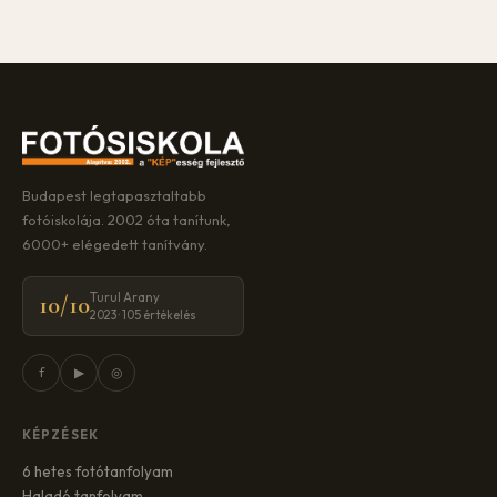
Budapest legtapasztaltabb
fotóiskolája. 2002 óta tanítunk,
6000+ elégedett tanítvány.
Turul Arany
10/10
2023 · 105 értékelés
f
▶
◎
KÉPZÉSEK
6 hetes fotótanfolyam
Haladó tanfolyam