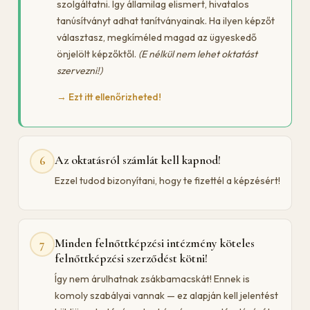
szolgáltatni. Így államilag elismert, hivatalos
tanúsítványt adhat tanítványainak. Ha ilyen képzőt
választasz, megkíméled magad az ügyeskedő
önjelölt képzőktől.
(E nélkül nem lehet oktatást
szervezni!)
→ Ezt itt ellenőrizheted!
Az oktatásról számlát kell kapnod!
6
Ezzel tudod bizonyítani, hogy te fizettél a képzésért!
Minden felnőttképzési intézmény köteles
7
felnőttképzési szerződést kötni!
Így nem árulhatnak zsákbamacskát! Ennek is
komoly szabályai vannak — ez alapján kell jelentést