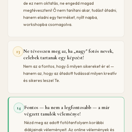
de ez nem oktatás, ne engedd magad
megtéveszteni! Ő nem tanítani akar, tudást átadni,
hanem eladni egy terméket, nyílt napba,
workshopba csomagolva.
Ne tévesszen meg az, ha „nagy" fotós nevek,
13
celebek tartanak egy képzést!
Nem az a fontos, hogy ő milyen sikereket ér el —
hanem az, hogy az átadott tudással milyen kreatív
és sikeres leszel Te.
Fontos — ha nem a legfontosabb — a már
14
végzett tanulók véleménye!
Nézd meg az adott fotótanfolyam korábbi
diákjainak véleményeit. Az online vélemények és