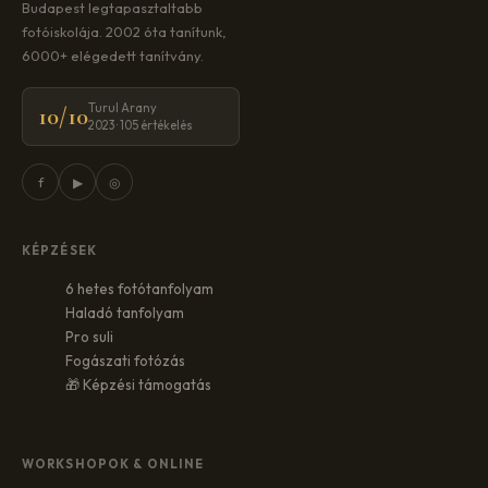
Budapest legtapasztaltabb
fotóiskolája. 2002 óta tanítunk,
6000+ elégedett tanítvány.
Turul Arany
10/10
2023 · 105 értékelés
f
▶
◎
KÉPZÉSEK
6 hetes fotótanfolyam
Haladó tanfolyam
Pro suli
Fogászati fotózás
🎁 Képzési támogatás
WORKSHOPOK & ONLINE