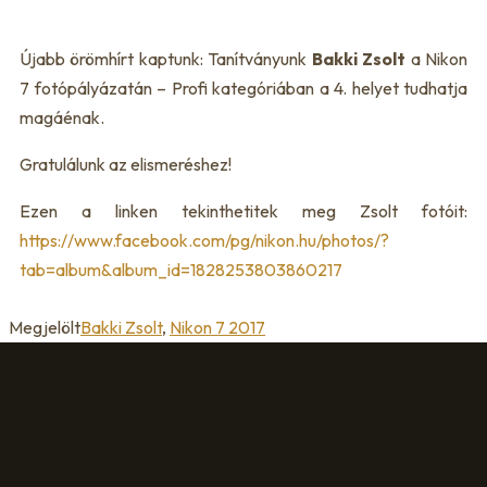
Újabb örömhírt kaptunk: Tanítványunk
Bakki Zsolt
a Nikon
7 fotópályázatán – Profi kategóriában a 4. helyet tudhatja
magáénak.
Gratulálunk az elismeréshez!
Ezen a linken tekinthetitek meg Zsolt fotóit:
https://www.facebook.com/pg/nikon.hu/photos/?
tab=album&album_id=1828253803860217
Megjelölt
Bakki Zsolt
,
Nikon 7 2017