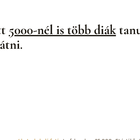
tt
5000-nél is több diák
tanu
átni.