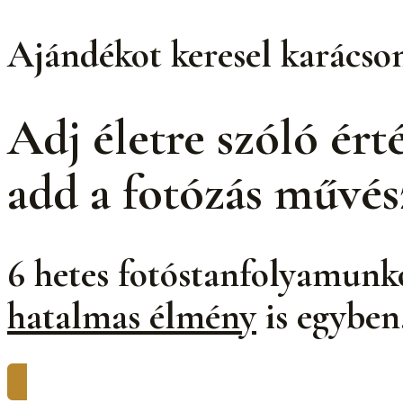
Ajándékot keresel karácso
Adj
életre szóló
érté
add a fotózás művés
6 hetes fotóstanfolyamunko
hatalmas élmény
is egyben