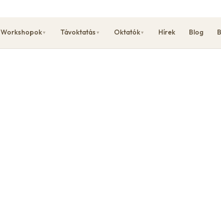
Workshopok
Távoktatás
Oktatók
Hírek
Blog
B
▼
▼
▼