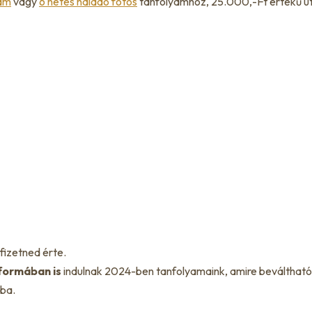
yam
vagy
6 hetes haladó fotós
tanfolyamhoz, 25.000,-Ft értékű ut
fizetned érte.
formában is
indulnak 2024-ben tanfolyamaink, amire beváltható
ába.