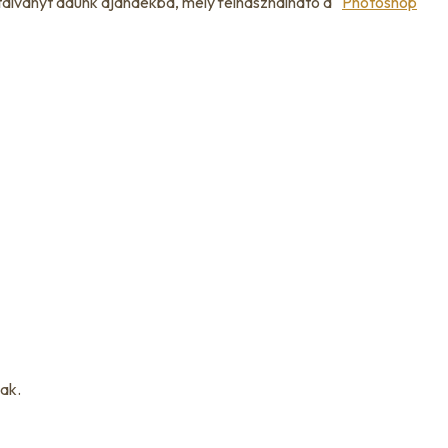
alványt adunk ajándékba, mely felhasználható a “
Photoshop
ak.