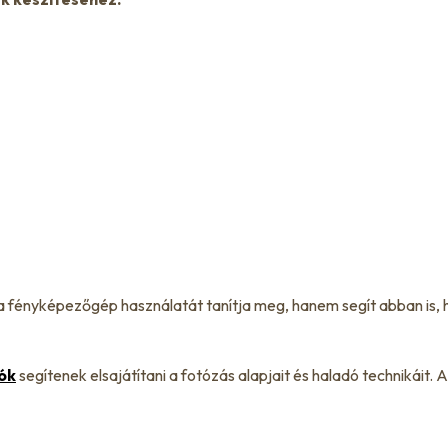
a fényképezőgép használatát tanítja meg, hanem segít abban is,
ók
segítenek elsajátítani a fotózás alapjait és haladó technikái