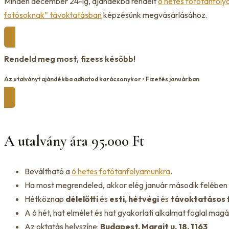
Minden december 24-ig, ajándékba rendelt
6 hetes fotótanfol
fotósoknak” távoktatásban
képzésünk megvásárlásához.
Rendeld meg most, fizess később!
Az utalványt ajándékba adhatod karácsonykor • Fizetés januárban
A utalvány ára 95.000 Ft
Beváltható a
6 hetes fotótanfolyamunkra
.
Ha most megrendeled, akkor elég január második felében 
Hétköznap
délelőtti
és
esti, hétvégi
és
távoktatásos 
A 6 hét, hat elmélet és hat gyakorlati alkalmat foglal mag
Az oktatás helyszíne:
Budapest, Margit u. 18. 1163