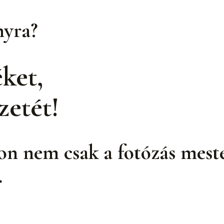
nyra?
ket,
zetét!
n nem csak a fotózás mester
.