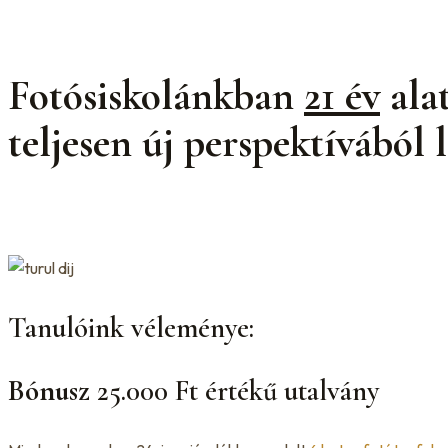
Fotósiskolánkban
21 év
ala
teljesen új perspektívából l
Tanulóink véleménye:
Bónusz
25.000 Ft értékű utalvány