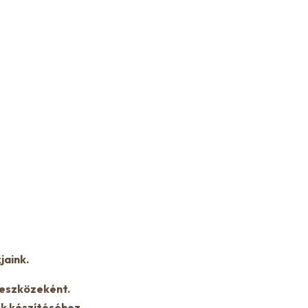
jaink.
 eszközeként.
k készítéséhez.