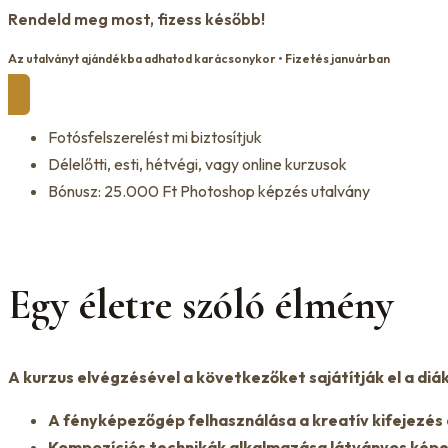
Rendeld meg most, fizess később!
Az utalványt ajándékba adhatod karácsonykor • Fizetés januárban
Fotósfelszerelést mi biztosítjuk
Délelőtti, esti, hétvégi, vagy online kurzusok
Bónusz: 25.000 Ft Photoshop képzés utalvány
Egy életre szóló
élmény
A kurzus elvégzésével a következőket sajátítják el a diák
A fényképezőgép felhasználása a kreatív kifejezés
Kompozíciós technikák alkalmazása látványos képe