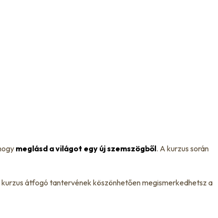
 hogy
meglásd a világot egy új szemszögből
. A kurzus során
t. A kurzus átfogó tantervének köszönhetően megismerkedhetsz a