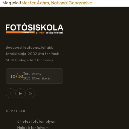
Megjelölt
Mester Ádám
,
National Geographic
Budapest legtapasztaltabb
fotóiskolája. 2002 óta tanítunk,
6000+ elégedett tanítvány.
Turul Arany
10/10
2023 · 105 értékelés
f
▶
◎
KÉPZÉSEK
6 hetes fotótanfolyam
Haladó tanfolyam