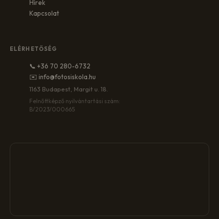
Hírek
Kapcsolat
ELÉRHETŐSÉG
📞 +36 70 280-6732
✉️ info@fotosiskola.hu
1163 Budapest, Margit u. 18.
Felnőttképző nyilvántartási szám:
B/2023/000665