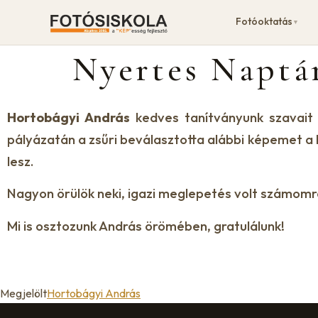
Fotóoktatás
▼
Nyertes Naptá
Hortobágyi András
kedves tanítványunk szavait i
pályázatán a zsűri beválasztotta alábbi képemet a 
lesz.
Nagyon örülök neki, igazi meglepetés volt számomr
Mi is osztozunk András örömében, gratulálunk!
Megjelölt
Hortobágyi András