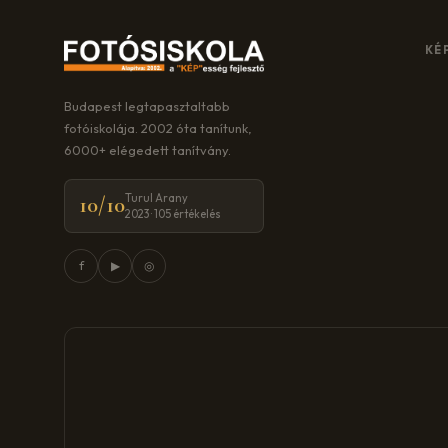
KÉ
Budapest legtapasztaltabb
fotóiskolája. 2002 óta tanítunk,
6000+ elégedett tanítvány.
Turul Arany
10/10
2023 · 105 értékelés
f
▶
◎