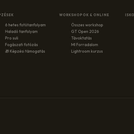
PZÉSEK
WORKSHOPOK & ONLINE
ISK
6 hetes fotótanfolyam
Összes workshop
Haladó tanfolyam
GT Open 2026
Pro suli
Távoktatás
Fogászati fotózás
MI Forradalom
🎁 Képzési támogatás
Lightroom kurzus