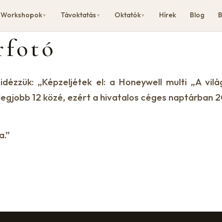
Workshopok
Távoktatás
Oktatók
Hírek
Blog
B
▼
▼
▼
rfotó
dézzük: „Képzeljétek el: a Honeywell multi „A vil
legjobb 12 közé, ezért a hivatalos céges naptárban 2
a.”