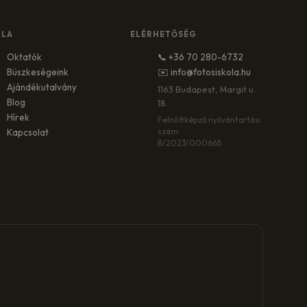
OLA
ELÉRHETŐSÉG
Oktatók
📞 +36 70 280-6732
Büszkeségeink
✉️ info@fotosiskola.hu
Ajándékutalvány
1163 Budapest, Margit u.
Blog
18.
Hírek
Felnőttképző nyilvántartási
szám:
Kapcsolat
B/2023/000665