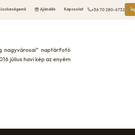
üszkeségeink
Ajándék
Kapcsolat
Ír
+36 70 280-6732
ág nagyvárosai” naptárfotó
016 július havi kép az enyém