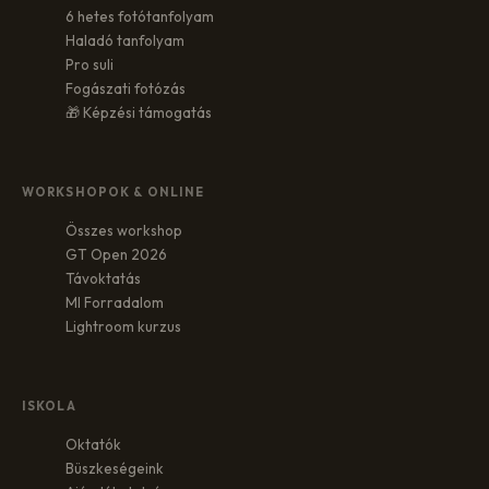
6 hetes fotótanfolyam
Haladó tanfolyam
Pro suli
Fogászati fotózás
🎁 Képzési támogatás
WORKSHOPOK & ONLINE
Összes workshop
GT Open 2026
Távoktatás
MI Forradalom
Lightroom kurzus
ISKOLA
Oktatók
Büszkeségeink