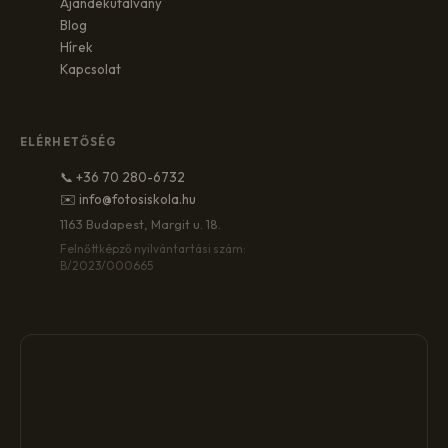
Ajándékutalvány
Blog
Hírek
Kapcsolat
ELÉRHETŐSÉG
📞 +36 70 280-6732
✉️ info@fotosiskola.hu
1163 Budapest, Margit u. 18.
Felnőttképző nyilvántartási szám:
B/2023/000665