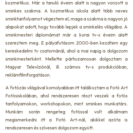
kozmetikus. Már a tanuló éveim alatt is nagyon vonzott a
sminkes szakma. A kozmetikus iskola alatt több neves
sminktanfolyamot végeztem el, maga a szakma is nagyon jó
alapokat adott, hogy tovább lepjek a sminkelés világába. A
sminkmesteri diplomámat már a korai tv-s éveim alatt
szereztem meg. E pályafutásom 2000-ben kezdtem egy
kereskedelmi tv csatornánál, ahol a mai napig is dolgozom
sminkmesterként. Mellette párhuzamosan dolgoztam a
Magyar Televíziónál, ill. számos tv-s produkcióban,
reklámfilmforgatáson.
A fotózás világával komolyabban itt találkoztam a Fotó Art
Fotósiskolában, ahol rendszeresen részt veszek a fotós
tanfolyamokon, workshopokon, mint sminkes munkatárs.
Munkám során rengeteg fotóssal volt alkalmam
megismerkedni itt a Fotó Art-nál, akikkel azóta is
rendszeresen és szívesen dolgozom együtt.