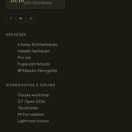
10/10
2023 · 105 értékelés
f
▶
◎
KÉPZÉSEK
6 hetes fotótanfolyam
Haladó tanfolyam
Pro suli
Fogászati fotózás
🎁 Képzési támogatás
WORKSHOPOK & ONLINE
Összes workshop
GT Open 2026
Távoktatás
MI Forradalom
Lightroom kurzus