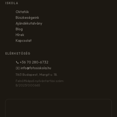
ISKOLA
Oktatók
Büszkeségeink
Ajándékutalvány
Blog
Hírek
Kapcsolat
ELÉRHETŐSÉG
📞 +36 70 280-6732
✉️ info@fotosiskola.hu
1163 Budapest, Margit u. 18.
Felnőttképző nyilvántartási szám:
B/2023/000665