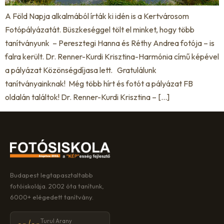
A Föld Napja alkalmából írták ki idén is a Kertvárosom
Fotópályázatát. Büszkeséggel tölt el minket, hogy több
tanítványunk – Peresztegi Hanna és Réthy Andrea fotója – is
falra került. Dr. Renner-Kurdi Krisztina-Harmónia című képével
a pályázat Közönségdíjasa lett. Gratulálunk
tanítványainknak! Még több hírt és fotót a pályázat FB
oldalán találtok! Dr. Renner-Kurdi Krisztina – […]
Budapest legtapasztaltabb
fotóiskolája. 2002 óta tanítunk,
6000+ elégedett tanítvány.
Turul Arany