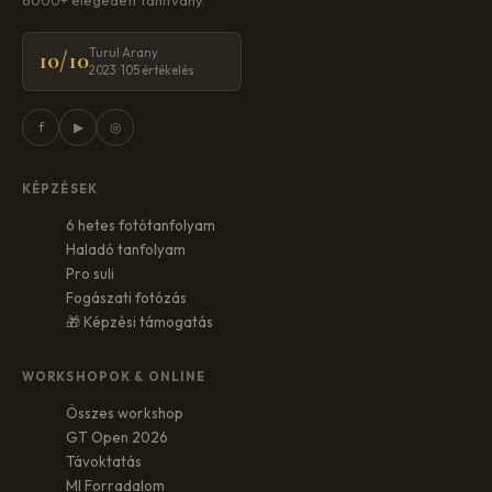
Turul Arany
10/10
2023 · 105 értékelés
f
▶
◎
KÉPZÉSEK
6 hetes fotótanfolyam
Haladó tanfolyam
Pro suli
Fogászati fotózás
🎁 Képzési támogatás
WORKSHOPOK & ONLINE
Összes workshop
GT Open 2026
Távoktatás
MI Forradalom