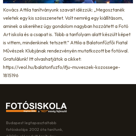
Kovács Attila tanítványunk szavait idézzük: „Megosztanék
veletek egy kis szösszenetet. Volt nemrég egy kiállításom,
aminek a sikeréhez úgy gondolom nagyban hozzátett a Fotó
Art iskola és a csapat is. Több a tanfolyam alatt készült képet
is vittem, mindenkinek tetszett.” Attila a Balatonfűzfői Fiatal
Művészek Klubjának rendezvényén mutatkozott be fotóival.
Gratulálunk! Itt olvashatjátok a cikket:
https://veol.hu/balatonfuzfo/ifju-muveszek-kozossege-
1815196
Budapest legtapasztaltabb
fotóiskolája. 2002 óta tanítunk,
6000+ elégedett tanítvány.