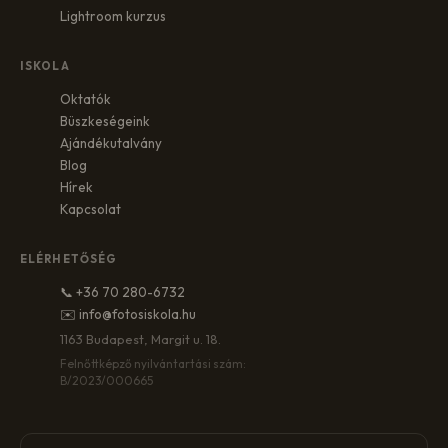
Lightroom kurzus
ISKOLA
Oktatók
Büszkeségeink
Ajándékutalvány
Blog
Hírek
Kapcsolat
ELÉRHETŐSÉG
📞 +36 70 280-6732
✉️ info@fotosiskola.hu
1163 Budapest, Margit u. 18.
Felnőttképző nyilvántartási szám:
B/2023/000665