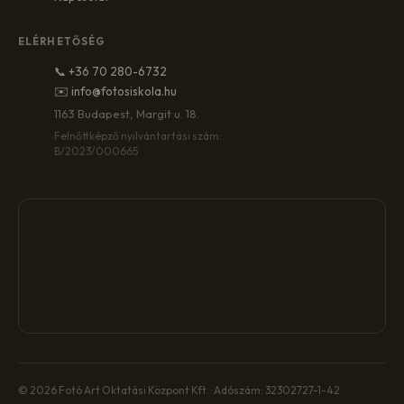
ELÉRHETŐSÉG
📞 +36 70 280-6732
✉️ info@fotosiskola.hu
1163 Budapest, Margit u. 18.
Felnőttképző nyilvántartási szám:
B/2023/000665
© 2026 Fotó Art Oktatási Központ Kft. · Adószám: 32302727-1-42