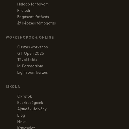
Haladó tanfolyam
Pro suli
Fogászati fotózás
🎁 Képzési támogatás
WORKSHOPOK & ONLINE
Összes workshop
GT Open 2026
Távoktatás
MI Forradalom
Lightroom kurzus
ISKOLA
Oktatók
Büszkeségeink
Ajándékutalvány
Blog
Hírek
Kapcsolat