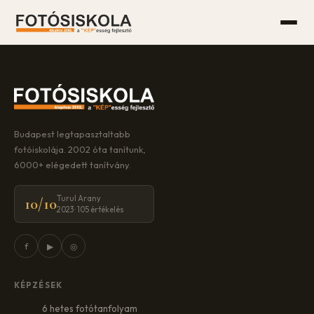
Budapest legtapasztaltabb
fotóiskolája. 2002 óta tanítunk,
6000+ elégedett tanítvány.
Turul Arany
10/10
2023 · 105 értékelés
f
▶
◎
KÉPZÉSEK
6 hetes fotótanfolyam