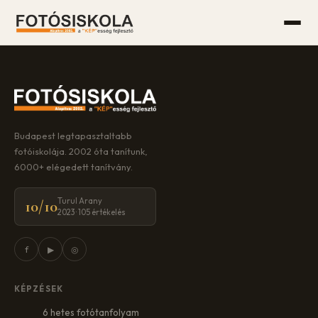
Budapest legtapasztaltabb
fotóiskolája. 2002 óta tanítunk,
6000+ elégedett tanítvány.
Turul Arany
10/10
2023 · 105 értékelés
f
▶
◎
KÉPZÉSEK
6 hetes fotótanfolyam