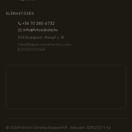
ELÉRHETŐSÉG
📞 +36 70 280-6732
✉️ info@fotosiskola.hu
1163 Budapest, Margit u. 18.
Felnőttképző nyilvántartási szám:
B/2023/000665
© 2026 Fotó Art Oktatási Központ Kft. · Adószám: 32302727-1-42