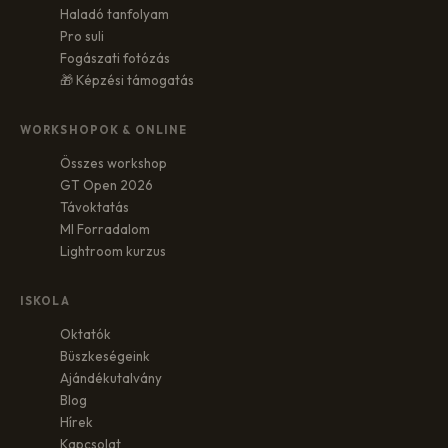
Haladó tanfolyam
Pro suli
Fogászati fotózás
🎁 Képzési támogatás
WORKSHOPOK & ONLINE
Összes workshop
GT Open 2026
Távoktatás
MI Forradalom
Lightroom kurzus
ISKOLA
Oktatók
Büszkeségeink
Ajándékutalvány
Blog
Hírek
Kapcsolat