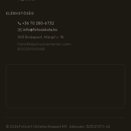
ELÉRHETŐSÉG
📞 +36 70 280-6732
✉️ info@fotosiskola.hu
1163 Budapest, Margit u. 18.
Felnőttképző nyilvántartási szám:
B/2023/000665
© 2026 Fotó Art Oktatási Központ Kft. · Adószám: 32302727-1-42