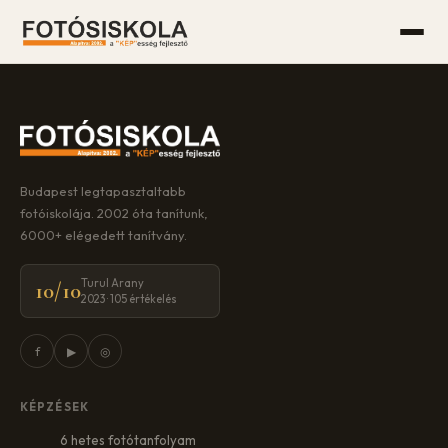
Budapest legtapasztaltabb
fotóiskolája. 2002 óta tanítunk,
6000+ elégedett tanítvány.
Turul Arany
10/10
2023 · 105 értékelés
f
▶
◎
KÉPZÉSEK
6 hetes fotótanfolyam