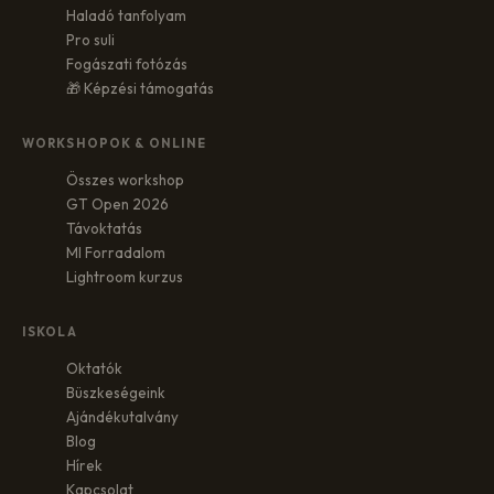
Haladó tanfolyam
Pro suli
Fogászati fotózás
🎁 Képzési támogatás
WORKSHOPOK & ONLINE
Összes workshop
GT Open 2026
Távoktatás
MI Forradalom
Lightroom kurzus
ISKOLA
Oktatók
Büszkeségeink
Ajándékutalvány
Blog
Hírek
Kapcsolat