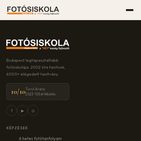
Budapest legtapasztaltabb
fotóiskolája. 2002 óta tanítunk,
6000+ elégedett tanítvány.
Turul Arany
10/10
2023 · 105 értékelés
f
▶
◎
KÉPZÉSEK
6 hetes fotótanfolyam