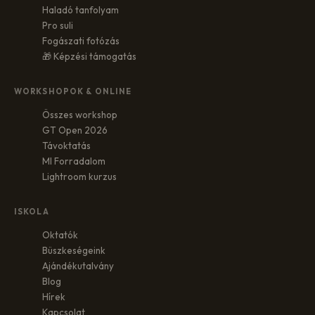
Haladó tanfolyam
Pro suli
Fogászati fotózás
🎁 Képzési támogatás
WORKSHOPOK & ONLINE
Összes workshop
GT Open 2026
Távoktatás
MI Forradalom
Lightroom kurzus
ISKOLA
Oktatók
Büszkeségeink
Ajándékutalvány
Blog
Hírek
Kapcsolat