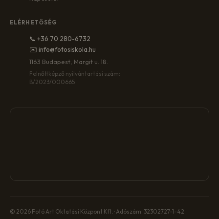
ELÉRHETŐSÉG
📞 +36 70 280-6732
✉️ info@fotosiskola.hu
1163 Budapest, Margit u. 18.
Felnőttképző nyilvántartási szám:
B/2023/000665
© 2026 Fotó Art Oktatási Központ Kft. · Adószám: 32302727-1-42