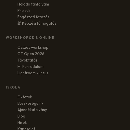
Haladó tanfolyam
Pro suli
Fogászati fotózás
🎁 Képzési támogatás
WORKSHOPOK & ONLINE
Összes workshop
GT Open 2026
Távoktatás
MI Forradalom
Lightroom kurzus
ISKOLA
Oktatók
Büszkeségeink
Ajándékutalvány
Blog
Hírek
Kapcsolat