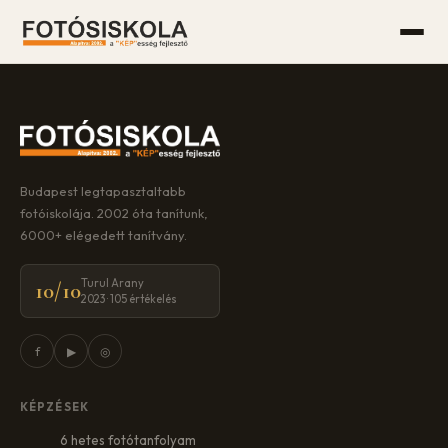
Budapest legtapasztaltabb
fotóiskolája. 2002 óta tanítunk,
6000+ elégedett tanítvány.
Turul Arany
10/10
2023 · 105 értékelés
f
▶
◎
KÉPZÉSEK
6 hetes fotótanfolyam