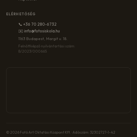
ELÉRHETŐSÉG
📞 +36 70 280-6732
✉️ info@fotosiskola.hu
1163 Budapest, Margit u. 18.
Felnőttképző nyilvántartási szám:
B/2023/000665
© 2026 Fotó Art Oktatási Központ Kft. · Adószám: 32302727-1-42