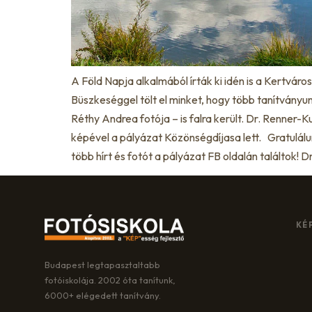
A Föld Napja alkalmából írták ki idén is a Kertvár
Büszkeséggel tölt el minket, hogy több tanítvány
Réthy Andrea fotója – is falra került. Dr. Renner-
képével a pályázat Közönségdíjasa lett. Gratulál
több hírt és fotót a pályázat FB oldalán találtok! D
KÉ
Budapest legtapasztaltabb
fotóiskolája. 2002 óta tanítunk,
6000+ elégedett tanítvány.