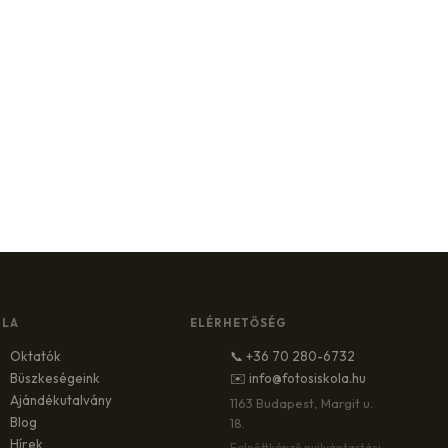
OLA
ELÉRHETŐSÉG
Oktatók
📞 +36 70 280-6732
Büszkeségeink
✉️ info@fotosiskola.hu
Ajándékutalvány
1163 Budapest, Margit u.
Blog
18.
Hírek
Felnőttképző nyilvántartási