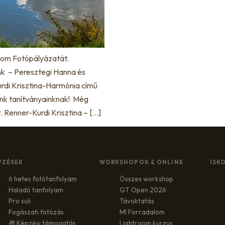
osom Fotópályázatát.
unk – Peresztegi Hanna és
Kurdi Krisztina-Harmónia című
unk tanítványainknak! Még
r. Renner-Kurdi Krisztina – […]
PZÉSEK
WORKSHOPOK & ONLINE
ISK
6 hetes fotótanfolyam
Összes workshop
Haladó tanfolyam
GT Open 2026
Pro suli
Távoktatás
Fogászati fotózás
MI Forradalom
🎁 Képzési támogatás
Lightroom kurzus