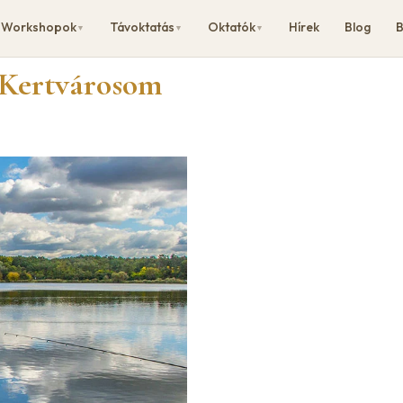
Workshopok
Távoktatás
Oktatók
Hírek
Blog
B
▼
▼
▼
a Kertvárosom