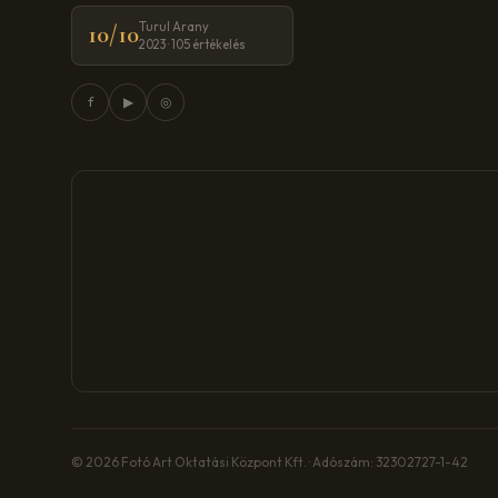
Turul Arany
10/10
2023 · 105 értékelés
f
▶
◎
© 2026 Fotó Art Oktatási Központ Kft. · Adószám: 32302727-1-42