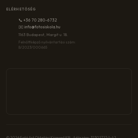
ELÉRHETŐSÉG
📞 +36 70 280-6732
✉️ info@fotosiskola.hu
1163 Budapest, Margit u. 18.
Felnőttképző nyilvántartási szám:
B/2023/000665
© 2026 Fotó Art Oktatási Központ Kft. · Adószám: 32302727-1-42