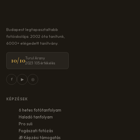
Budapest legtapasztaltabb
fotóiskolája. 2002 óta tanítunk,
6000+ elégedett tanítvány.
Turul Arany
10/10
2023 · 105 értékelés
f
▶
◎
KÉPZÉSEK
6 hetes fotótanfolyam
Haladó tanfolyam
Pro suli
Fogászati fotózás
🎁 Képzési támogatás