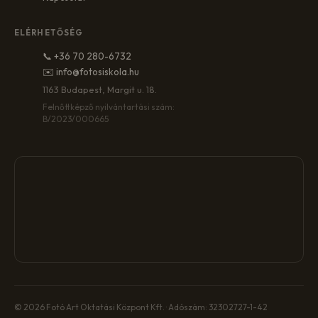
ELÉRHETŐSÉG
📞 +36 70 280-6732
✉️ info@fotosiskola.hu
1163 Budapest, Margit u. 18.
Felnőttképző nyilvántartási szám:
B/2023/000665
© 2026 Fotó Art Oktatási Központ Kft. · Adószám: 32302727-1-42