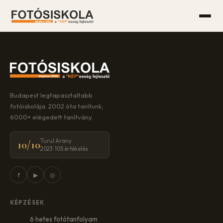
Budapest legtapasztaltabb
fotóiskolája. 2002 óta tanítunk,
6000+ elégedett tanítvány.
Turul Arany
10/10
2023 · 105 értékelés
f
▶
◎
KÉPZÉSEK
6 hetes fotótanfolyam