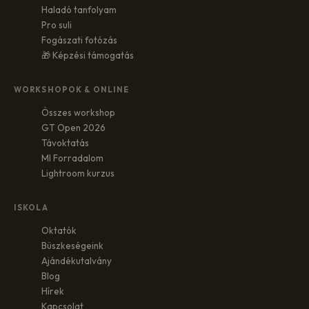
Haladó tanfolyam
Pro suli
Fogászati fotózás
🎁 Képzési támogatás
WORKSHOPOK & ONLINE
Összes workshop
GT Open 2026
Távoktatás
MI Forradalom
Lightroom kurzus
ISKOLA
Oktatók
Büszkeségeink
Ajándékutalvány
Blog
Hírek
Kapcsolat