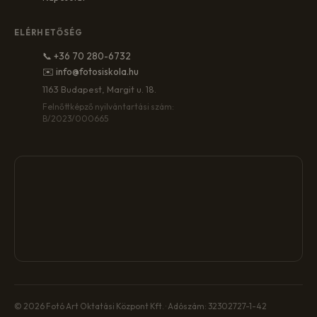
ELÉRHETŐSÉG
📞 +36 70 280-6732
✉️ info@fotosiskola.hu
1163 Budapest, Margit u. 18.
Felnőttképző nyilvántartási szám:
B/2023/000665
© 2026 Fotó Art Oktatási Központ Kft. · Adószám: 32302727-1-42