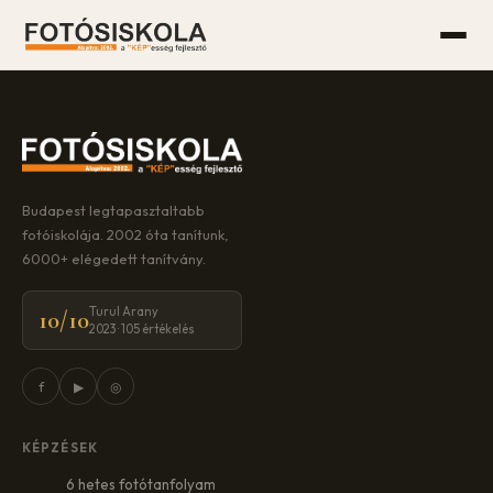
Budapest legtapasztaltabb
fotóiskolája. 2002 óta tanítunk,
6000+ elégedett tanítvány.
Turul Arany
10/10
2023 · 105 értékelés
f
▶
◎
KÉPZÉSEK
6 hetes fotótanfolyam