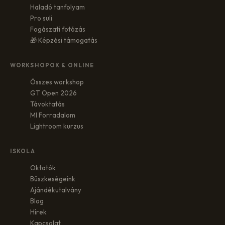
Haladó tanfolyam
Pro suli
Fogászati fotózás
🎁 Képzési támogatás
WORKSHOPOK & ONLINE
Összes workshop
GT Open 2026
Távoktatás
MI Forradalom
Lightroom kurzus
ISKOLA
Oktatók
Büszkeségeink
Ajándékutalvány
Blog
Hírek
Kapcsolat