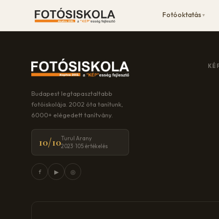
Fotóoktatás
▼
KÉ
Budapest legtapasztaltabb
fotóiskolája. 2002 óta tanítunk,
6000+ elégedett tanítvány.
Turul Arany
10/10
2023 · 105 értékelés
f
▶
◎