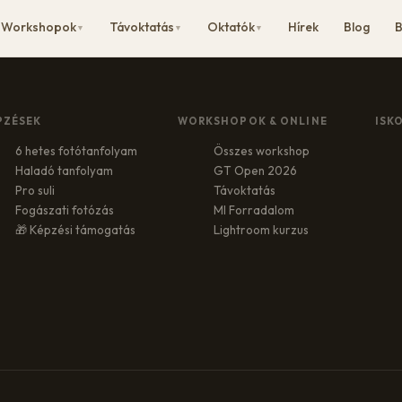
Workshopok
Távoktatás
Oktatók
Hírek
Blog
B
▼
▼
▼
PZÉSEK
WORKSHOPOK & ONLINE
ISK
6 hetes fotótanfolyam
Összes workshop
Haladó tanfolyam
GT Open 2026
Pro suli
Távoktatás
Fogászati fotózás
MI Forradalom
🎁 Képzési támogatás
Lightroom kurzus