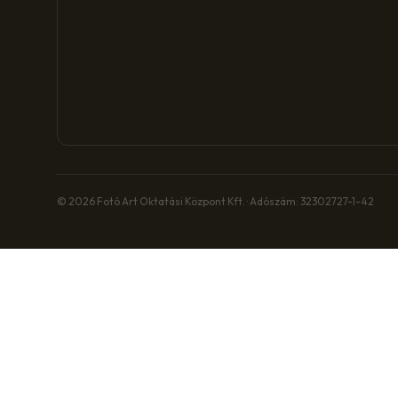
© 2026 Fotó Art Oktatási Központ Kft. · Adószám: 32302727-1-42