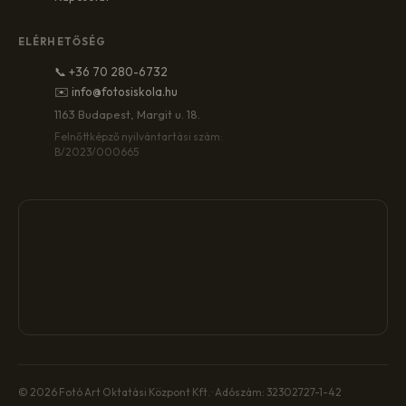
ELÉRHETŐSÉG
📞 +36 70 280-6732
✉️ info@fotosiskola.hu
1163 Budapest, Margit u. 18.
Felnőttképző nyilvántartási szám:
B/2023/000665
© 2026 Fotó Art Oktatási Központ Kft. · Adószám: 32302727-1-42