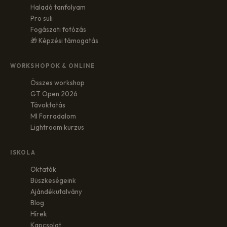
Haladó tanfolyam
Pro suli
Fogászati fotózás
🎁 Képzési támogatás
WORKSHOPOK & ONLINE
Összes workshop
GT Open 2026
Távoktatás
MI Forradalom
Lightroom kurzus
ISKOLA
Oktatók
Büszkeségeink
Ajándékutalvány
Blog
Hírek
Kapcsolat