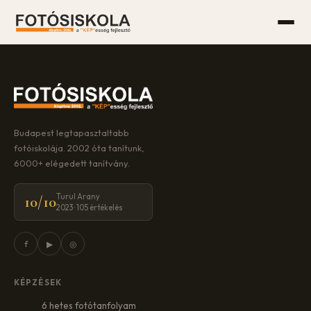
Budapest legtapasztaltabb
fotóiskolája. 2002 óta tanítunk,
6000+ elégedett tanítvány.
Turul Arany
10/10
2023 · 105 értékelés
f
▶
◎
KÉPZÉSEK
6 hetes fotótanfolyam