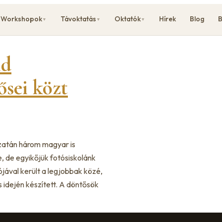
Workshopok
Távoktatás
Oktatók
Hírek
Blog
B
▼
▼
▼
ld
sei közt
zatán három magyar is
, de egyikőjük fotósiskolánk
jával került a legjobbak közé,
 idején készített. A döntősök