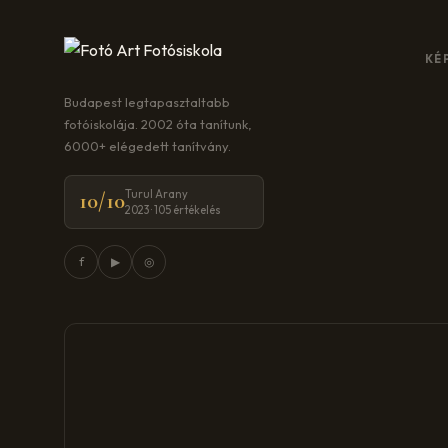
KÉ
Budapest legtapasztaltabb
fotóiskolája. 2002 óta tanítunk,
6000+ elégedett tanítvány.
Turul Arany
10/10
2023 · 105 értékelés
f
▶
◎