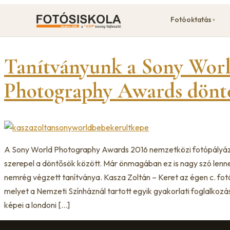
Ugrás
Fotóoktatás
▼
a
tartalomhoz
Tanítványunk a Sony Wor
Photography Awards döntő
A Sony World Photography Awards 2016 nemzetközi fotópályá
szerepel a döntősök között. Már önmagában ez is nagy szó lenne
nemrég végzett tanítványa. Kasza Zoltán – Keret az égen c. fotó
melyet a Nemzeti Színháznál tartott egyik gyakorlati foglalkozás
képei a londoni […]