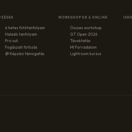
PZÉSEK
WORKSHOPOK & ONLINE
ISK
6 hetes fotótanfolyam
Összes workshop
Haladó tanfolyam
GT Open 2026
Pro suli
Távoktatás
Fogászati fotózás
MI Forradalom
🎁 Képzési támogatás
Lightroom kurzus