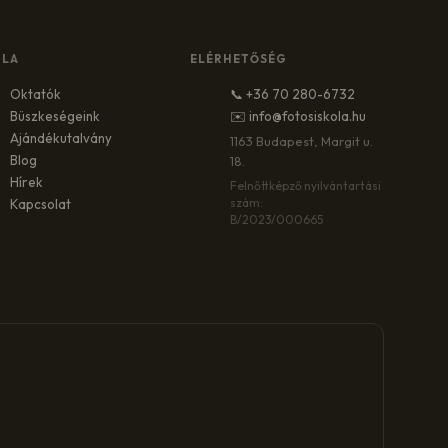
OLA
ELÉRHETŐSÉG
Oktatók
📞 +36 70 280-6732
Büszkeségeink
✉️ info@fotosiskola.hu
Ajándékutalvány
1163 Budapest, Margit u.
Blog
18.
Hírek
Felnőttképző nyilvántartási
szám:
Kapcsolat
B/2023/000665