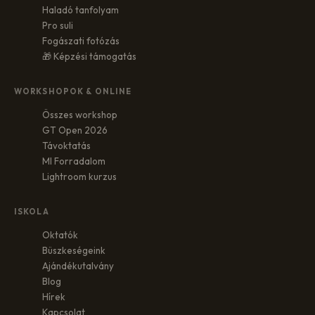
Haladó tanfolyam
Pro suli
Fogászati fotózás
🎁 Képzési támogatás
WORKSHOPOK & ONLINE
Összes workshop
GT Open 2026
Távoktatás
MI Forradalom
Lightroom kurzus
ISKOLA
Oktatók
Büszkeségeink
Ajándékutalvány
Blog
Hírek
Kapcsolat