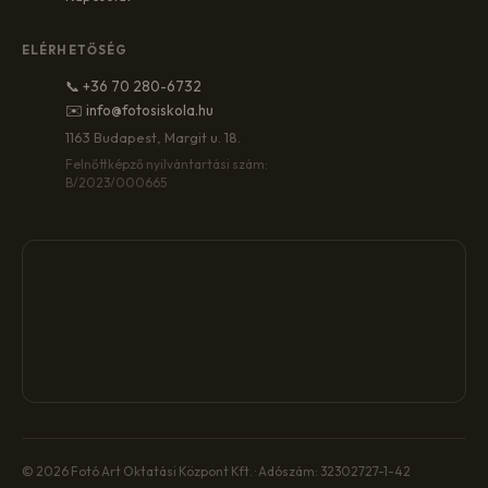
ELÉRHETŐSÉG
📞 +36 70 280-6732
✉️ info@fotosiskola.hu
1163 Budapest, Margit u. 18.
Felnőttképző nyilvántartási szám:
B/2023/000665
© 2026 Fotó Art Oktatási Központ Kft. · Adószám: 32302727-1-42