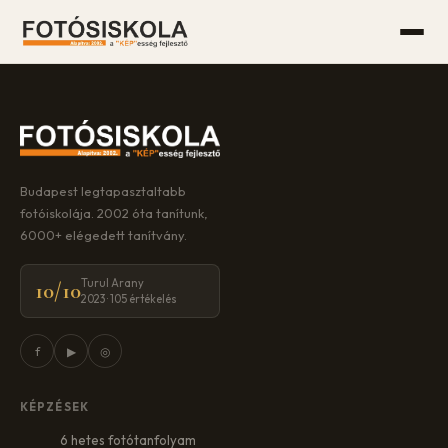
Budapest legtapasztaltabb
fotóiskolája. 2002 óta tanítunk,
6000+ elégedett tanítvány.
Turul Arany
10/10
2023 · 105 értékelés
f
▶
◎
KÉPZÉSEK
6 hetes fotótanfolyam