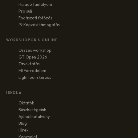
Haladó tanfolyam
Pro suli
Fogászati fotózás
🎁 Képzési támogatás
WORKSHOPOK & ONLINE
Összes workshop
GT Open 2026
Távoktatás
MI Forradalom
Lightroom kurzus
ISKOLA
Oktatók
Büszkeségeink
Ajándékutalvány
Blog
Hírek
Kapcsolat