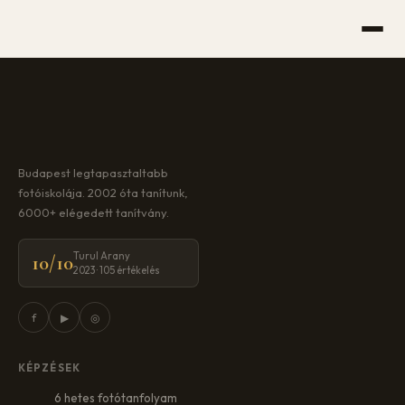
Budapest legtapasztaltabb
fotóiskolája. 2002 óta tanítunk,
6000+ elégedett tanítvány.
Turul Arany
10/10
2023 · 105 értékelés
f
▶
◎
KÉPZÉSEK
6 hetes fotótanfolyam