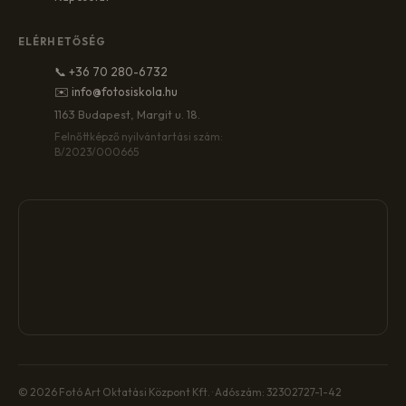
ELÉRHETŐSÉG
📞 +36 70 280-6732
✉️ info@fotosiskola.hu
1163 Budapest, Margit u. 18.
Felnőttképző nyilvántartási szám:
B/2023/000665
© 2026 Fotó Art Oktatási Központ Kft. · Adószám: 32302727-1-42