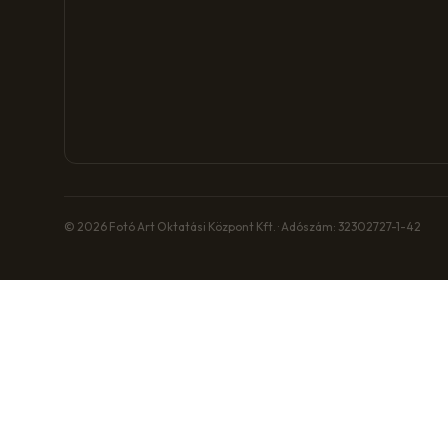
© 2026 Fotó Art Oktatási Központ Kft. · Adószám: 32302727-1-42