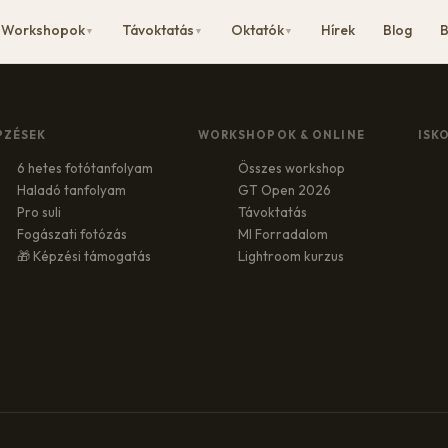
Workshopok
Távoktatás
Oktatók
Hírek
Blog
B
▼
▼
▼
PZÉSEK
WORKSHOPOK & ONLINE
ISK
6 hetes fotótanfolyam
Összes workshop
Haladó tanfolyam
GT Open 2026
Pro suli
Távoktatás
Fogászati fotózás
MI Forradalom
🎁 Képzési támogatás
Lightroom kurzus