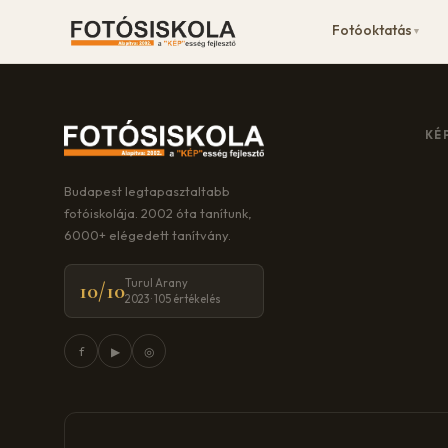
Fotóoktatás
▼
KÉ
Budapest legtapasztaltabb
fotóiskolája. 2002 óta tanítunk,
6000+ elégedett tanítvány.
Turul Arany
10/10
2023 · 105 értékelés
f
▶
◎