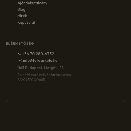
Ajándékutalvány
Blog
Hírek
Kapcsolat
ELÉRHETŐSÉG
📞 +36 70 280-6732
✉️ info@fotosiskola.hu
1163 Budapest, Margit u. 18.
Felnőttképző nyilvántartási szám:
B/2023/000665