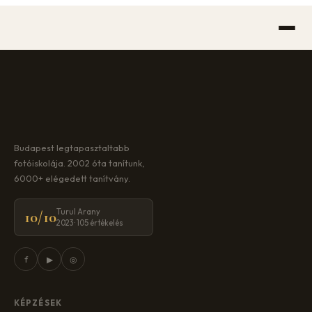
Ugrás
a
tartalomhoz
Budapest legtapasztaltabb
fotóiskolája. 2002 óta tanítunk,
6000+ elégedett tanítvány.
Turul Arany
10/10
2023 · 105 értékelés
f
▶
◎
KÉPZÉSEK