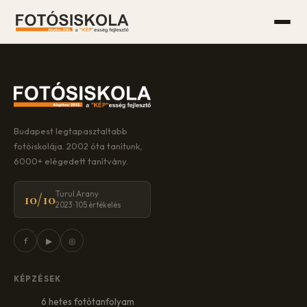
Budapest legtapasztaltabb
fotóiskolája. 2002 óta tanítunk,
6000+ elégedett tanítvány.
Turul Arany
10/10
2023 · 105 értékelés
f
▶
◎
KÉPZÉSEK
6 hetes fotótanfolyam