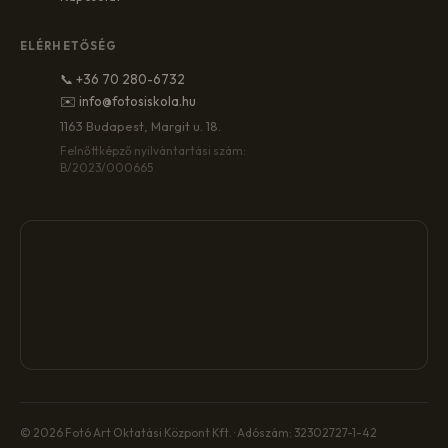
ELÉRHETŐSÉG
📞 +36 70 280-6732
✉️ info@fotosiskola.hu
1163 Budapest, Margit u. 18.
Felnőttképző nyilvántartási szám:
B/2023/000665
© 2026 Fotó Art Oktatási Központ Kft. · Adószám: 32302727-1-42