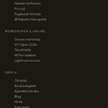
Haladó tanfolyam
Pro suli
Fogászati fotózás
🎁 Képzési támogatás
WORKSHOPOK & ONLINE
Összes workshop
GT Open 2026
Távoktatás
MI Forradalom
Lightroom kurzus
ISKOLA
Oktatók
Büszkeségeink
Ajándékutalvány
Blog
Hírek
Kapcsolat