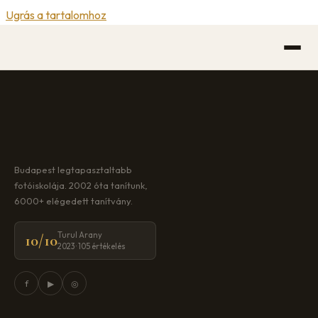
Ugrás a tartalomhoz
Budapest legtapasztaltabb
fotóiskolája. 2002 óta tanítunk,
6000+ elégedett tanítvány.
Turul Arany
10/10
2023 · 105 értékelés
f
▶
◎