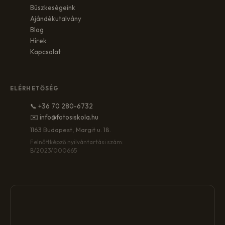
Büszkeségeink
Ajándékutalvány
Blog
Hírek
Kapcsolat
ELÉRHETŐSÉG
📞 +36 70 280-6732
✉️ info@fotosiskola.hu
1163 Budapest, Margit u. 18.
Felnőttképző nyilvántartási szám:
B/2023/000665