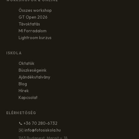
Összes workshop
GT Open 2026
Távoktatás
MI Forradalom
Lightroom kurzus
ISKOLA
Oktatók
Büszkeségeink
Ajándékutalvány
Blog
Hírek
Kapcsolat
ELÉRHETŐSÉG
📞 +36 70 280-6732
✉️ info@fotosiskola.hu
1163 Budapest, Margit u. 18.