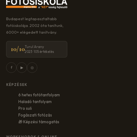
Budapest legtapasztaltabb
fotóiskolája. 2002 óta tanítunk,
6000+ elégedett tanítvány.
Turul Arany
10/10
2023 · 105 értékelés
f
▶
◎
KÉPZÉSEK
6 hetes fotótanfolyam
Haladó tanfolyam
Pro suli
Fogászati fotózás
🎁 Képzési támogatás
WORKSHOPOK & ONLINE