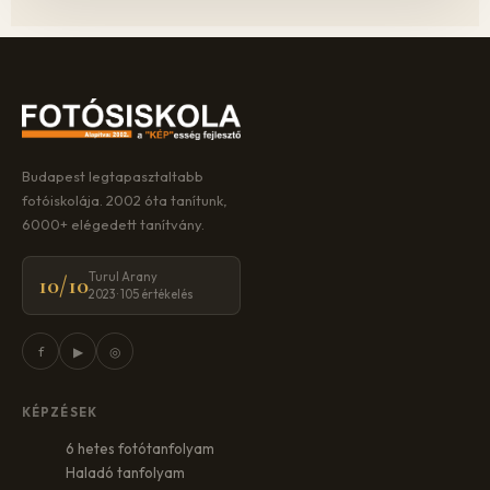
Budapest legtapasztaltabb
fotóiskolája. 2002 óta tanítunk,
6000+ elégedett tanítvány.
Turul Arany
10/10
2023 · 105 értékelés
f
▶
◎
KÉPZÉSEK
6 hetes fotótanfolyam
Haladó tanfolyam