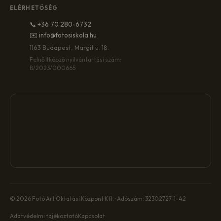
ELÉRHETŐSÉG
📞 +36 70 280-6732
✉️ info@fotosiskola.hu
1163 Budapest, Margit u. 18.
Felnőttképző nyilvántartási szám:
B/2023/000665
© 2026 Fotó Art Oktatási Központ Kft. · Adószám: 32302727-1-42
Adatvédelmi tájékoztató
Kapcsolat