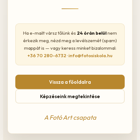
Ha e-mailt vársz tőlünk és
24 órán belül
nem
érkezik meg, nézd meg a levélszemét (spam)
mappát is — vagy keress minket bizalommal:
+36 70 280-6732
·
info@fotosiskola.hu
Vissza a főoldalra
Képzéseink megtekintése
A Fotó Art csapata