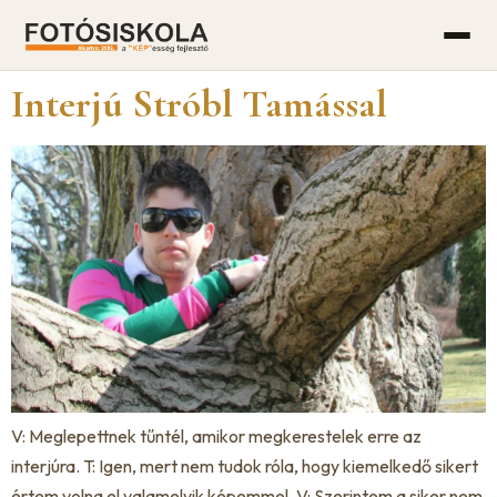
Interjú Stróbl Tamással
V: Meglepettnek tűntél, amikor megkerestelek erre az
interjúra. T: Igen, mert nem tudok róla, hogy kiemelkedő sikert
értem volna el valamelyik képemmel. V: Szerintem a siker nem