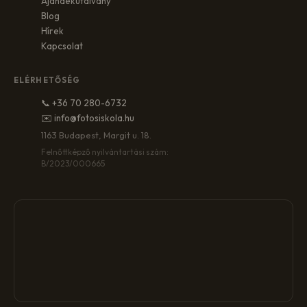
Ajándékutalvány
Blog
Hírek
Kapcsolat
ELÉRHETŐSÉG
📞 +36 70 280-6732
✉️ info@fotosiskola.hu
1163 Budapest, Margit u. 18.
Felnőttképző nyilvántartási szám:
B/2023/000665