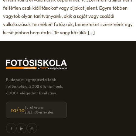
feltétlen csak kiállításokat vagy díjakat jelent. Egyre többen
vagytok olyan tanítványaink, akik a saját vagy családi
vállalkozásuk termékeit fotózzák, benneteket szeretnénk egy
kicsit jobban bemutatni. Te vagy közülük […]
Budapest legtapasztaltabb
fotóiskolája. 2002 óta tanítunk,
6000+ elégedett tanítvány.
Turul Arany
10/10
2023 · 105 értékelés
f
▶
◎