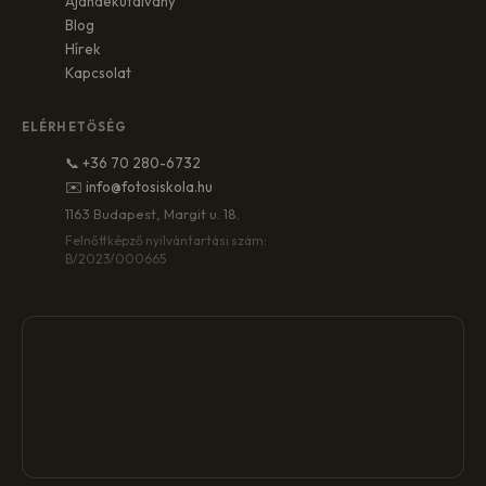
Ajándékutalvány
Blog
Hírek
Kapcsolat
ELÉRHETŐSÉG
📞 +36 70 280-6732
✉️ info@fotosiskola.hu
1163 Budapest, Margit u. 18.
Felnőttképző nyilvántartási szám:
B/2023/000665