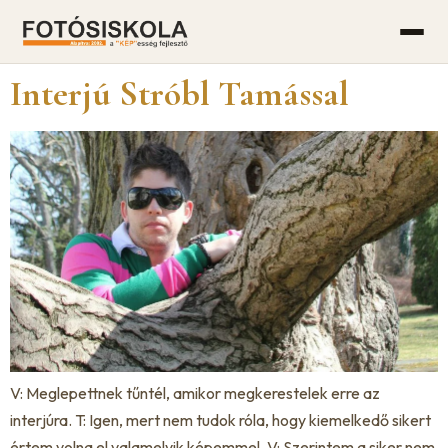
Interjú Stróbl Tamással
V: Meglepettnek tűntél, amikor megkerestelek erre az
interjúra. T: Igen, mert nem tudok róla, hogy kiemelkedő sikert
értem volna el valamelyik képemmel. V: Szerintem a siker nem