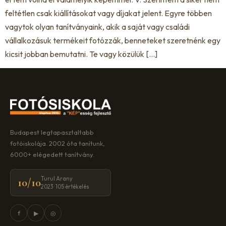
feltétlen csak kiállításokat vagy díjakat jelent. Egyre többen
vagytok olyan tanítványaink, akik a saját vagy családi
vállalkozásuk termékeit fotózzák, benneteket szeretnénk egy
kicsit jobban bemutatni. Te vagy közülük […]
Budapest legtapasztaltabb
fotóiskolája. 2002 óta tanítunk,
6000+ elégedett tanítvány.
Turul Arany
10/10
2023 · 105 értékelés
f
▶
◎