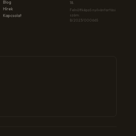
Blog
18.
Hírek
Felnőttképző nyilvántartási
szám:
Kapcsolat
B/2023/000665