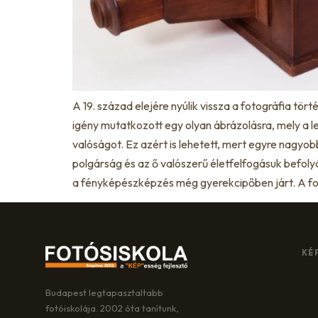
A 19. század elejére nyúlik vissza a fotográfia tör
igény mutatkozott egy olyan ábrázolásra, mely a l
valóságot. Ez azért is lehetett, mert egyre nagyob
polgárság és az ő valószerű életfelfogásuk befoly
a fényképészképzés még gyerekcipőben járt. A fo
KÉ
Budapest legtapasztaltabb
fotóiskolája. 2002 óta tanítunk,