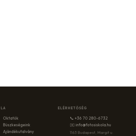
OLA
ELÉRHETŐSÉG
Oktatók
📞 +36 70 280-6732
Büszkeségeink
✉️ info@fotosiskola.hu
Ajándékutalvány
1163 Budapest, Margit u.