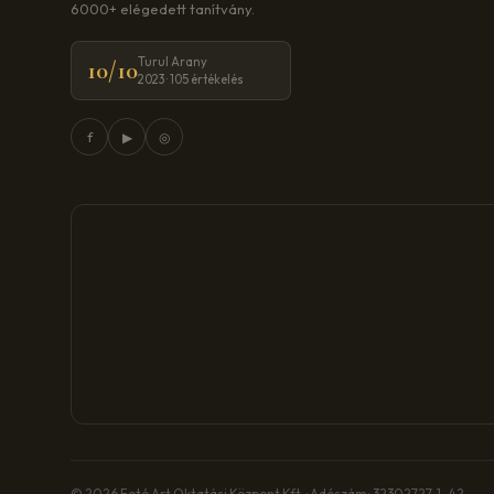
6000+ elégedett tanítvány.
Turul Arany
10/10
2023 · 105 értékelés
f
▶
◎
© 2026 Fotó Art Oktatási Központ Kft. · Adószám: 32302727-1-42