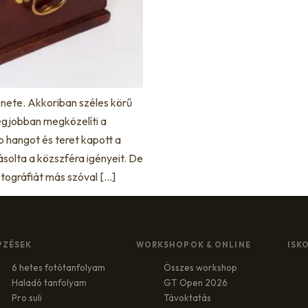
ténete. Akkoriban széles körű
egjobban megközelíti a
b hangot és teret kapott a
ásolta a közszféra igényeit. De
tográfiát más szóval […]
PZÉSEK
WORKSHOPOK & ONLINE
ISK
6 hetes fotótanfolyam
Összes workshop
Haladó tanfolyam
GT Open 2026
Pro suli
Távoktatás