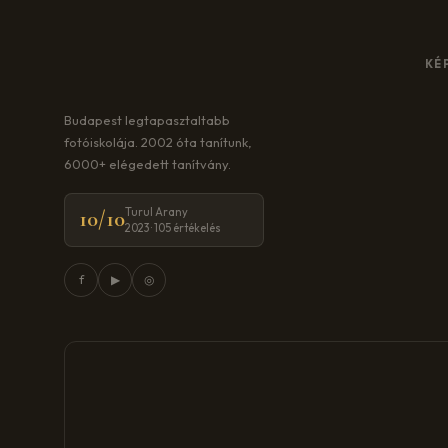
KÉ
Budapest legtapasztaltabb
fotóiskolája. 2002 óta tanítunk,
6000+ elégedett tanítvány.
Turul Arany
10/10
2023 · 105 értékelés
f
▶
◎