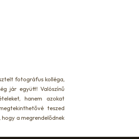
ztelt fotográfus kolléga,
ség jár együtt! Valószínű
teleket, hanem azokat
megtekinthetővé teszed
y, hogy a megrendelődnek