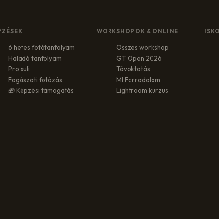
PZÉSEK
WORKSHOPOK & ONLINE
ISK
6 hetes fotótanfolyam
Összes workshop
Haladó tanfolyam
GT Open 2026
Pro suli
Távoktatás
Fogászati fotózás
MI Forradalom
🎁 Képzési támogatás
Lightroom kurzus