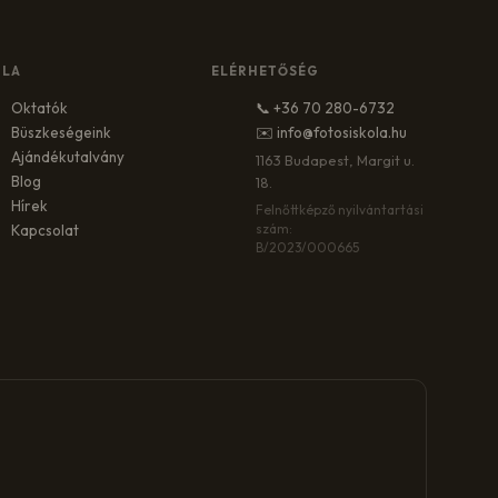
OLA
ELÉRHETŐSÉG
Oktatók
📞 +36 70 280-6732
Büszkeségeink
✉️ info@fotosiskola.hu
Ajándékutalvány
1163 Budapest, Margit u.
Blog
18.
Hírek
Felnőttképző nyilvántartási
szám:
Kapcsolat
B/2023/000665