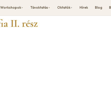
Workshopok
Távoktatás
Oktatók
Hírek
Blog
B
▼
▼
▼
a II. rész