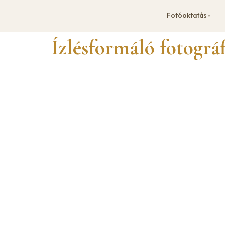
Fotóoktatás
▼
Ízlésformáló fotográfi