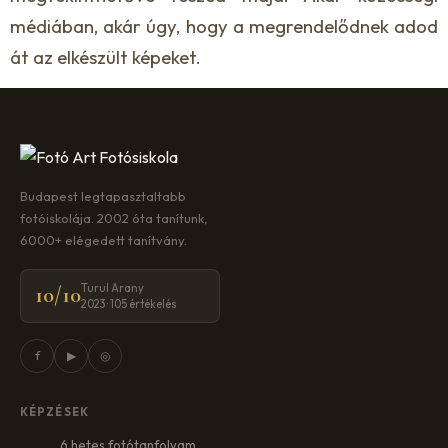
médiában, akár úgy, hogy a megrendelődnek adod
át az elkészült képeket.
Budapest legtapasztaltabb
fotóiskolája. 2002 óta tanítunk,
6000+ elégedett tanítvány.
Turul Arany
10/10
2023 · 105 értékelés
f
▶
◎
KÉPZÉSEK
6 hetes fotótanfolyam