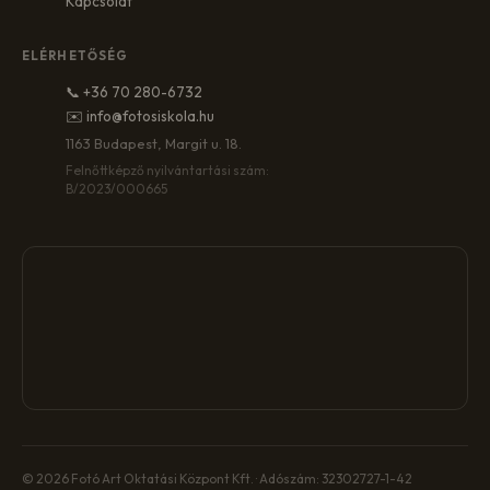
Kapcsolat
ELÉRHETŐSÉG
📞 +36 70 280-6732
✉️ info@fotosiskola.hu
1163 Budapest, Margit u. 18.
Felnőttképző nyilvántartási szám:
B/2023/000665
© 2026 Fotó Art Oktatási Központ Kft. · Adószám: 32302727-1-42